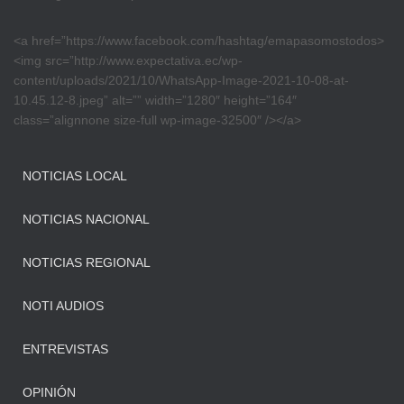
<a href=”https://www.facebook.com/hashtag/emapasomostodos>
<img src=”http://www.expectativa.ec/wp-
content/uploads/2021/10/WhatsApp-Image-2021-10-08-at-
10.45.12-8.jpeg” alt=”” width=”1280″ height=”164″
class=”alignnone size-full wp-image-32500″ /></a>
NOTICIAS LOCAL
NOTICIAS NACIONAL
NOTICIAS REGIONAL
NOTI AUDIOS
ENTREVISTAS
OPINIÓN