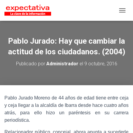
CAMB
Pablo Jurado: Hay que cambiar la
actitud de los ciudadanos. (2004)
Publicado por
Administrador
el
9 octubre, 2016
Pablo Jurado Moreno de 44 años de edad tiene entre ceja
y ceja llegar a la alcaldía de Ibarra desde hace cuatro años
atrás, para ello hizo un paréntesis en su carrera
periodística.
Relacionador público, concejal, ahora apunta a sucederle