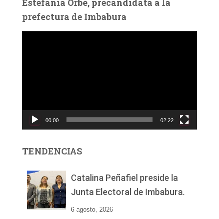
Estefanía Orbe, precandidata a la
prefectura de Imbabura
R
e
p
r
o
d
u
c
00:00
02:22
t
o
r
TENDENCIAS
d
e
v
Catalina Peñafiel preside la
í
Junta Electoral de Imbabura.
d
e
6 agosto, 2026