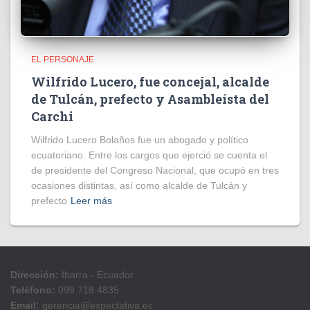
EL PERSONAJE
Wilfrido Lucero, fue concejal, alcalde
de Tulcán, prefecto y Asambleísta del
Carchi
Wilfrido Lucero Bolaños fue un abogado y político
ecuatoriano. Entre los cargos que ejerció se cuenta el
de presidente del Congreso Nacional, que ocupó en tres
ocasiones distintas, así como alcalde de Tulcán y
prefecto
Leer más
Dirección:
Ibarra - Ecuador
Teléfono:
099 718 4835
Email:
gerencia@expectativa.ec