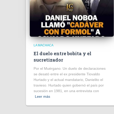
LA MACHACA
El duelo entre bobita y el
sucretizador
Por el Muérgano. Un duelo de declaraciones
se desató entre el ex presidente Tiovaldo
Hurtado y el actual mandatario, Danielito el
travieso. Hurtado quien gobernó el país por
sucesión en 1981, en una entrevista con
Leer más