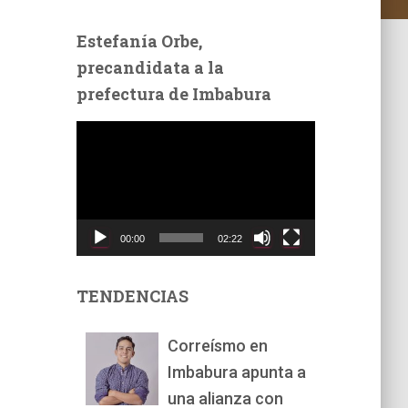
Estefanía Orbe,
precandidata a la
prefectura de Imbabura
R
e
p
r
o
d
00:00
02:22
u
c
t
TENDENCIAS
o
r
Correísmo en
d
Imbabura apunta a
e
v
una alianza con