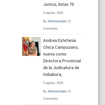
í
Juntos, listas 70
d
e
5 agosto, 2026
o
By
Administrador
|
0
Comments
Andrea Estefanía
Chica Campuzano,
nueva como
Directora Provincial
de la Judicatura de
Imbabura,
5 agosto, 2026
By
Administrador
|
0
Comments