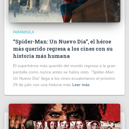
FARÁNDULA
“Spider-Man: Un Nuevo Día”, el héroe
más querido regresa a los cines con su
historia más humana
El superhéroe más querido del mundo regresa a la gran
pantalla como nunca antes se había visto. “Spider-Man:
Un Nuevo Día” llega a los cines ecuatorianos el próximo
29 de julio con una historia más
Leer más