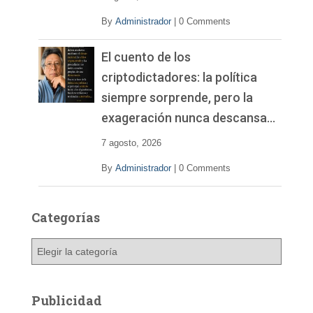
By
Administrador
|
0 Comments
El cuento de los
criptodictadores: la política
siempre sorprende, pero la
exageración nunca descansa…
7 agosto, 2026
By
Administrador
|
0 Comments
Categorías
C
a
t
e
Publicidad
g