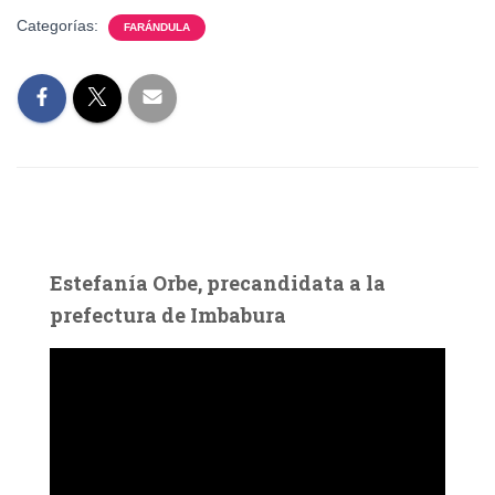
Categorías:
FARÁNDULA
Estefanía Orbe, precandidata a la
prefectura de Imbabura
R
e
p
r
o
d