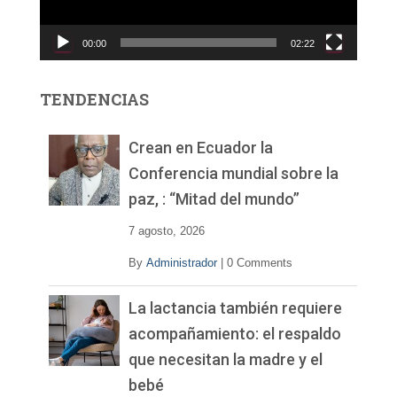
u
c
00:00
02:22
t
o
r
TENDENCIAS
d
e
v
Crean en Ecuador la
í
Conferencia mundial sobre la
d
paz, : “Mitad del mundo”
e
o
7 agosto, 2026
By
Administrador
|
0 Comments
La lactancia también requiere
acompañamiento: el respaldo
que necesitan la madre y el
bebé