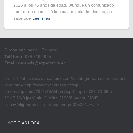
2026 a los 75 años de edad. Aunque un comunicado
familiar no especificó la causa exacta del deceso, se
sabe que
Leer más
Dirección:
Ibarra - Ecuador
Teléfono:
099 718 4835
Email:
gerencia@expectativa.ec
<a href=”https://www.facebook.com/hashtag/emapasomostodos>
<img src=”http://www.expectativa.ec/wp-
content/uploads/2021/10/WhatsApp-Image-2021-10-08-at-
10.45.12-8.jpeg” alt=”” width=”1280″ height=”164″
class=”alignnone size-full wp-image-32500″ /></a>
NOTICIAS LOCAL