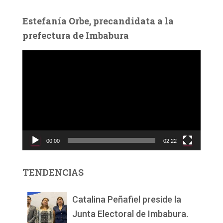
Estefanía Orbe, precandidata a la
prefectura de Imbabura
R
e
p
r
o
d
u
c
00:00
02:22
t
o
r
TENDENCIAS
d
e
v
Catalina Peñafiel preside la
í
Junta Electoral de Imbabura.
d