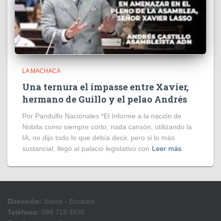
LA MACHACA
Una ternura el impasse entre Xavier,
hermano de Guillo y el pelao Andrés
Por Pandulfo Nacionales *El Informe a la nación de
Nobita como siempre corto, nada cansón, utilizando la
IA, no dijo todo lo que debía decir, pero si lo más
sustancial, llegó al palacio legislativo con
Leer más
Dirección:
Ibarra - Ecuador
Teléfono:
099 718 4835