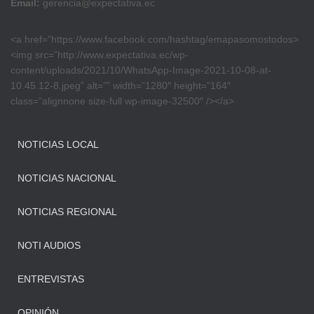
Email:
gerencia@expectativa.ec
<a href=”https://www.facebook.com/hashtag/emapasomostodos>
<img src=”http://www.expectativa.ec/wp-
content/uploads/2021/10/WhatsApp-Image-2021-10-08-at-
10.45.12-8.jpeg” alt=”” width=”1280″ height=”164″
class=”alignnone size-full wp-image-32500″ /></a>
NOTICIAS LOCAL
NOTICIAS NACIONAL
NOTICIAS REGIONAL
NOTI AUDIOS
ENTREVISTAS
OPINIÓN