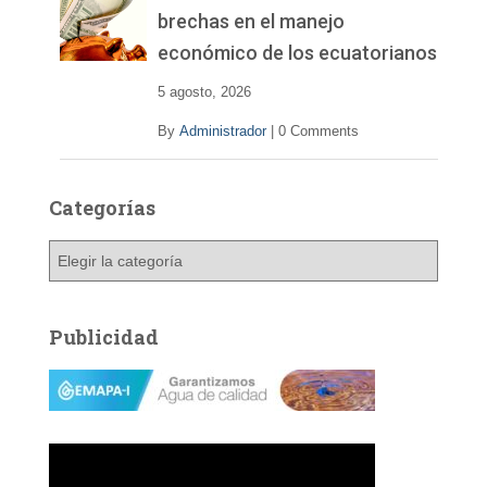
brechas en el manejo
económico de los ecuatorianos
5 agosto, 2026
By
Administrador
|
0 Comments
Categorías
C
a
t
e
Publicidad
g
o
r
í
a
s