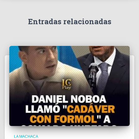
í
d
e
Entradas relacionadas
o
LA MACHACA