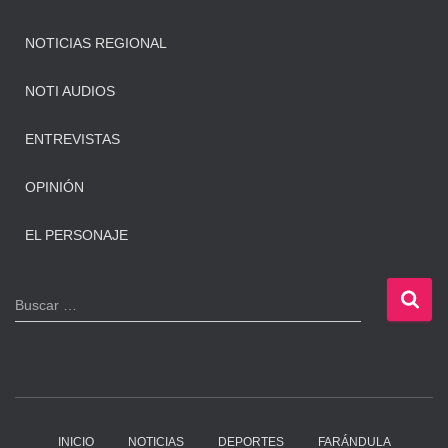
NOTICIAS REGIONAL
NOTI AUDIOS
ENTREVISTAS
OPINIÓN
EL PERSONAJE
B
Buscar …
u
s
c
a
r
:
INICIO
NOTICIAS
DEPORTES
FARÁNDULA