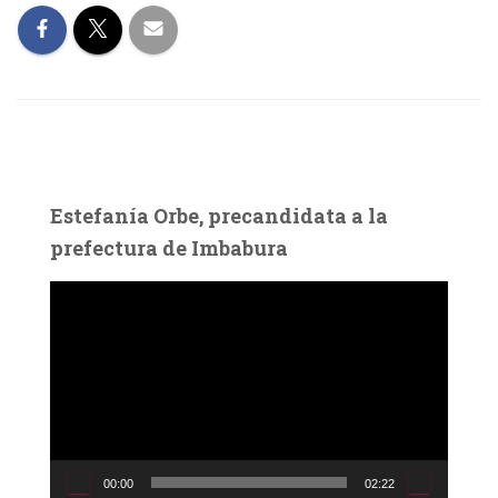
Estefanía Orbe, precandidata a la
prefectura de Imbabura
R
e
p
r
o
d
u
c
00:00
02:22
t