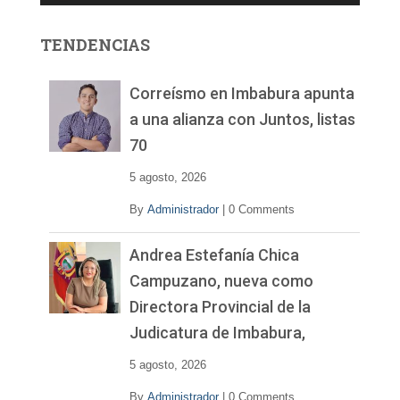
o
r
TENDENCIAS
d
e
v
Correísmo en Imbabura apunta
í
a una alianza con Juntos, listas
d
70
e
o
5 agosto, 2026
By
Administrador
|
0 Comments
Andrea Estefanía Chica
Campuzano, nueva como
Directora Provincial de la
Judicatura de Imbabura,
5 agosto, 2026
By
Administrador
|
0 Comments