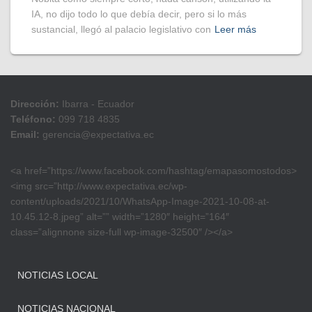
IA, no dijo todo lo que debía decir, pero si lo más
sustancial, llegó al palacio legislativo con
Leer más
Dirección:
Ibarra - Ecuador
Teléfono:
099 718 4835
Email:
gerencia@expectativa.ec
<a href=”https://www.facebook.com/hashtag/emapasomostodos>
<img src=”http://www.expectativa.ec/wp-
content/uploads/2021/10/WhatsApp-Image-2021-10-08-at-
10.45.12-8.jpeg” alt=”” width=”1280″ height=”164″
class=”alignnone size-full wp-image-32500″ /></a>
NOTICIAS LOCAL
NOTICIAS NACIONAL