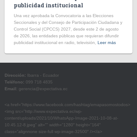
publicidad institucional
Una vez aprobada la Convocatoria a las Elecciones
Seccionales y del Consejo de Participación Ciudadana y
Control Social (CPCCS) 2027, desde este 2 de agosto
de 2026, las entidades públicas que requieran difundir
publicidad institucional en radio, televisión,
Leer más
Dirección:
Ibarra - Ecuador
Teléfono:
099 718 4835
Email:
gerencia@expectativa.ec
<a href=”https://www.facebook.com/hashtag/emapasomostodos>
<img src=”http://www.expectativa.ec/wp-
content/uploads/2021/10/WhatsApp-Image-2021-10-08-at-
10.45.12-8.jpeg” alt=”” width=”1280″ height=”164″
class=”alignnone size-full wp-image-32500″ /></a>