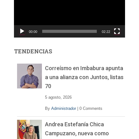
o
d
u
c
00:00
02:22
t
o
r
TENDENCIAS
d
e
v
Correísmo en Imbabura apunta
í
a una alianza con Juntos, listas
d
70
e
o
5 agosto, 2026
By
Administrador
|
0 Comments
Andrea Estefanía Chica
Campuzano, nueva como