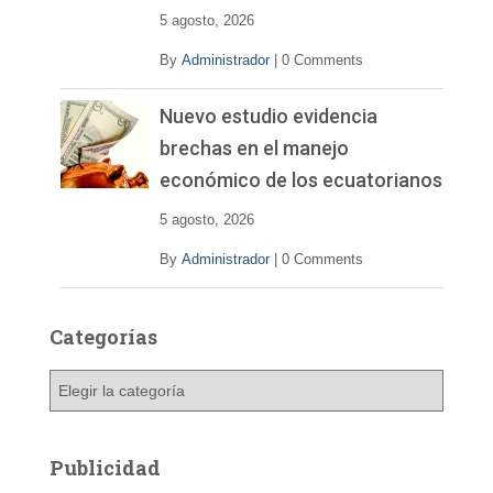
5 agosto, 2026
By
Administrador
|
0 Comments
Nuevo estudio evidencia
brechas en el manejo
económico de los ecuatorianos
5 agosto, 2026
By
Administrador
|
0 Comments
Categorías
C
a
t
e
Publicidad
g