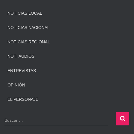
NOTICIAS LOCAL
NOTICIAS NACIONAL
NOTICIAS REGIONAL
NOTI AUDIOS
ENTREVISTAS
OPINIÓN
EL PERSONAJE
B
Buscar …
u
s