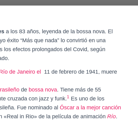
des
a los 83 años, leyenda de la bossa nova. El
o éxito “Más que nada” lo convirtió en una
s los efectos prolongados del Covid, según
ado.
Río de Janeiro el
11 de febrero de 1941, muere
rasileño
de
bossa nova
. Tiene más de 55
1
te cruzada con jazz y funk.
​ Es uno de los
asileña. Fue nominado al
Óscar a la mejor canción
 «Real in Rio» de la película de animación
Río
.