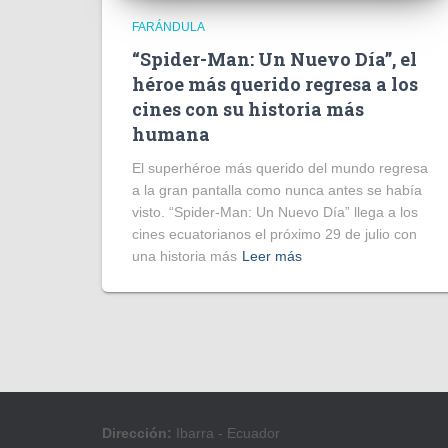
FARÁNDULA
“Spider-Man: Un Nuevo Día”, el
héroe más querido regresa a los
cines con su historia más
humana
El superhéroe más querido del mundo regresa
a la gran pantalla como nunca antes se había
visto. “Spider-Man: Un Nuevo Día” llega a los
cines ecuatorianos el próximo 29 de julio con
una historia más
Leer más
Dirección:
Ibarra - Ecuador