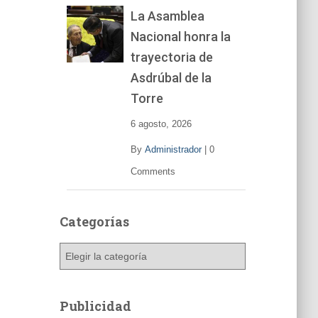
La Asamblea
Nacional honra la
trayectoria de
Asdrúbal de la
Torre
6 agosto, 2026
By
Administrador
|
0
Comments
Categorías
C
a
t
e
Publicidad
g