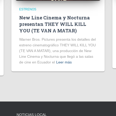
ESTRENOS
New Line Cinema y Nocturna
presentan THEY WILL KILL
YOU (TE VAN A MATAR)
Warner Bros. Pictures presenta los detalles del
estreno cinematográfico THEY WILL KILL YOU
(TE VAN A MATAR), una producción de New
Line Cinema y Nocturna que llegó a las salas
de cine en Ecuador el
Leer más
NOTICIAS LOCAL