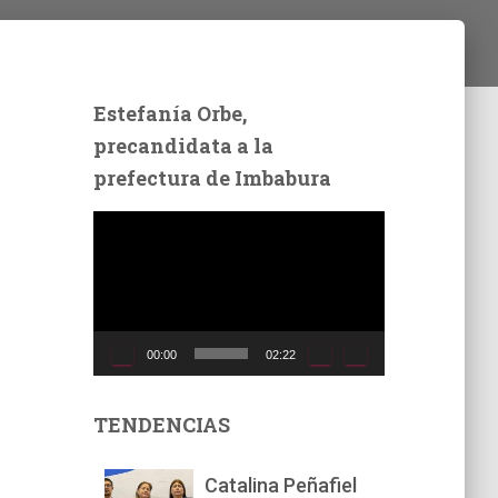
Estefanía Orbe,
precandidata a la
prefectura de Imbabura
R
e
p
r
o
d
00:00
02:22
u
c
t
TENDENCIAS
o
r
Catalina Peñafiel
d