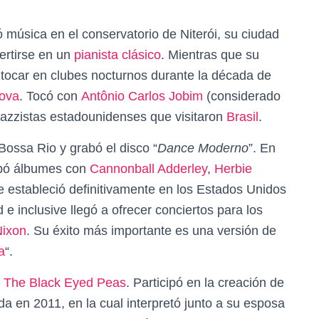
úsica en el conservatorio de Niterói, su ciudad
ertirse en un
pianista
clásico
. Mientras que su
tocar en clubes nocturnos durante la década de
ova
. Tocó con
Antônio Carlos Jobim
(considerado
azzistas estadounidenses que visitaron
Brasil
.
Bossa Rio y grabó el disco “
Dance Moderno
”. En
abó álbumes con
Cannonball Adderley
,
Herbie
e estableció definitivamente en los Estados Unidos
 inclusive llegó a ofrecer conciertos para los
Nixon
. Su éxito más importante es una versión de
a
“.
n
The Black Eyed Peas
. Participó en la creación de
da en 2011, en la cual interpretó junto a su esposa