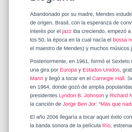
Abandonado por su madre, Mendes estudió m
de origen, Brasil
​, con la esperanza de conv
interés por el
jazz
iba creciendo, empezó a 
los 50, la época en la cual nacía el
bossa n
el maestro de Mendes) y muchos músicos j
Posteriormente, en 1961, formó el Sexteto 
una gira por
Europa
y
Estados Unidos
, gr
Mann
y llegó a tocar en el
Carnegie Hall
. S
en 1964, donde gozó de amplia popularidad e
presidentes
Lyndon B. Johnson
y
Richard 
la canción de
Jorge Ben Jor
: “
Más que nad
El año 2006 llegaría a tocar aquel éxito co
la banda sonora de la película
Río
, estrena