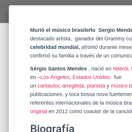
Murió el músico brasileño Sergio Men
destacado artista, ganador del Grammy cuy
celebridad mundial,
afrontó durante mese
confirmó su familia a través de un comunic
Sérgio Santos Mendes
, nació en
Niterói
,
en –
Los Ángeles
,
Estados Unidos
;
​ fue
un
cantautor
,
arreglista
,
pianista
y
músico
b
publicaciones, y toca bossa nova fuertemen
referentes internacionales de la música br
original
en 2012 como coautor de la canción
Biografía