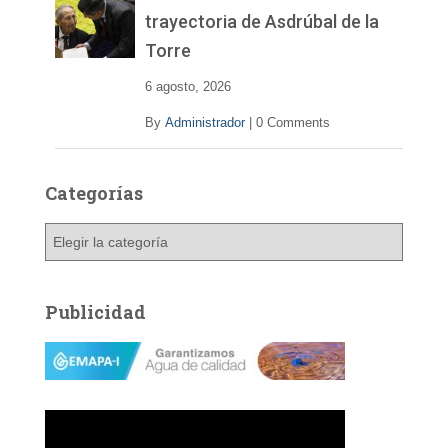
trayectoria de Asdrúbal de la
Torre
6 agosto, 2026
By
Administrador
|
0 Comments
Categorías
C
a
t
e
Publicidad
g
o
r
í
a
s