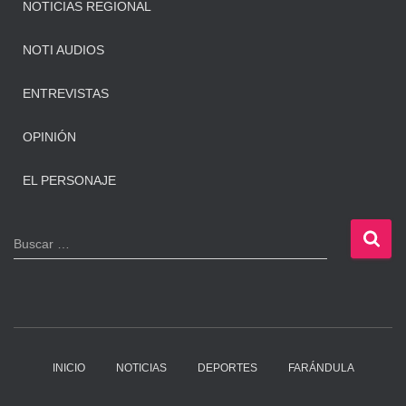
NOTICIAS REGIONAL
NOTI AUDIOS
ENTREVISTAS
OPINIÓN
EL PERSONAJE
B
Buscar …
u
s
c
a
r
:
INICIO
NOTICIAS
DEPORTES
FARÁNDULA