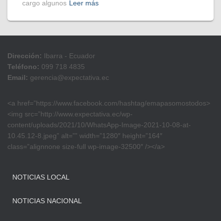
cargo algunos
Leer más
Dirección:
Ibarra - Ecuador
Teléfono:
099 718 4835
Email:
gerencia@expectativa.ec
<a href=”https://www.facebook.com/hashtag/emapasomostodos>
<img src=”http://www.expectativa.ec/wp-
content/uploads/2021/10/WhatsApp-Image-2021-10-08-at-
10.45.12-8.jpeg” alt=”” width=”1280″ height=”164″
class=”alignnone size-full wp-image-32500″ /></a>
NOTICIAS LOCAL
NOTICIAS NACIONAL