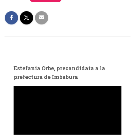
Estefanía Orbe, precandidata a la
prefectura de Imbabura
R
e
p
r
o
d
u