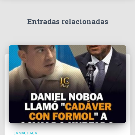
í
d
e
Entradas relacionadas
o
LA MACHACA