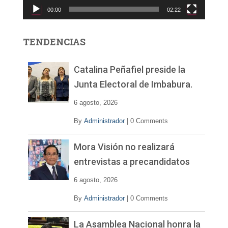
c
00:00
02:22
t
o
r
TENDENCIAS
d
e
v
Catalina Peñafiel preside la
í
Junta Electoral de Imbabura.
d
e
6 agosto, 2026
o
By
Administrador
|
0 Comments
Mora Visión no realizará
entrevistas a precandidatos
6 agosto, 2026
By
Administrador
|
0 Comments
La Asamblea Nacional honra la