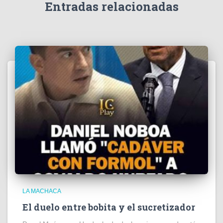
e
Entradas relacionadas
o
LA MACHACA
El duelo entre bobita y el sucretizador