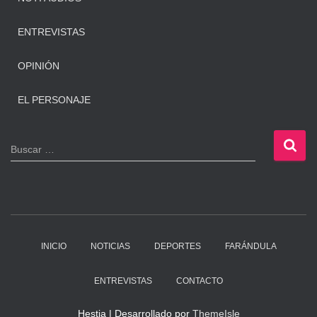
ENTREVISTAS
OPINIÓN
EL PERSONAJE
B
Buscar …
u
s
c
a
r
:
INICIO
NOTICIAS
DEPORTES
FARÁNDULA
ENTREVISTAS
CONTACTO
Hestia | Desarrollado por
ThemeIsle