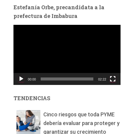
Estefanía Orbe, precandidata a la
prefectura de Imbabura
R
e
p
r
o
d
u
c
00:00
02:22
t
o
r
TENDENCIAS
d
e
v
Cinco riesgos que toda PYME
í
debería evaluar para proteger y
d
garantizar su crecimiento
e