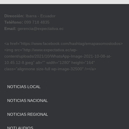
Dirección:
Ibarra - Ecuador
Teléfono:
099 718 4835
Email:
gerencia@expectativa.ec
<a href=”https://www.facebook.com/hashtag/emapasomostodos>
<img src=”http://www.expectativa.ec/wp-
content/uploads/2021/10/WhatsApp-Image-2021-10-08-at-
10.45.12-8.jpeg” alt=”” width=”1280″ height=”164″
class=”alignnone size-full wp-image-32500″ /></a>
NOTICIAS LOCAL
NOTICIAS NACIONAL
NOTICIAS REGIONAL
NOTI AUDIOS