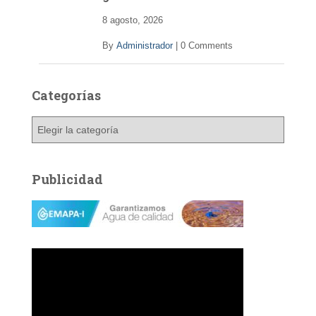
o
8 agosto, 2026
By
Administrador
|
0 Comments
Categorías
C
a
t
e
Publicidad
g
o
r
í
a
s