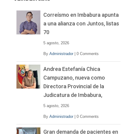
d
e
v
Correísmo en Imbabura apunta
í
a una alianza con Juntos, listas
d
70
e
o
5 agosto, 2026
By
Administrador
|
0 Comments
Andrea Estefanía Chica
Campuzano, nueva como
Directora Provincial de la
Judicatura de Imbabura,
5 agosto, 2026
By
Administrador
|
0 Comments
Gran demanda de pacientes en