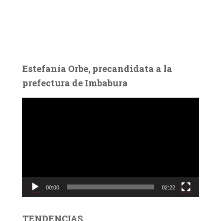
Estefanía Orbe, precandidata a la
prefectura de Imbabura
R
e
p
r
o
d
u
c
00:00
02:22
t
o
r
TENDENCIAS