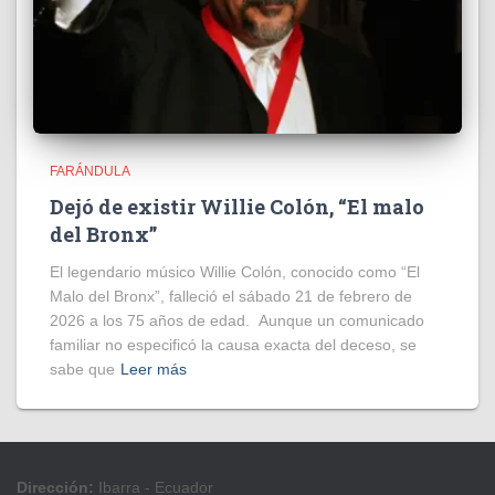
FARÁNDULA
Dejó de existir Willie Colón, “El malo
del Bronx”
El legendario músico Willie Colón, conocido como “El
Malo del Bronx”, falleció el sábado 21 de febrero de
2026 a los 75 años de edad. Aunque un comunicado
familiar no especificó la causa exacta del deceso, se
sabe que
Leer más
Dirección:
Ibarra - Ecuador