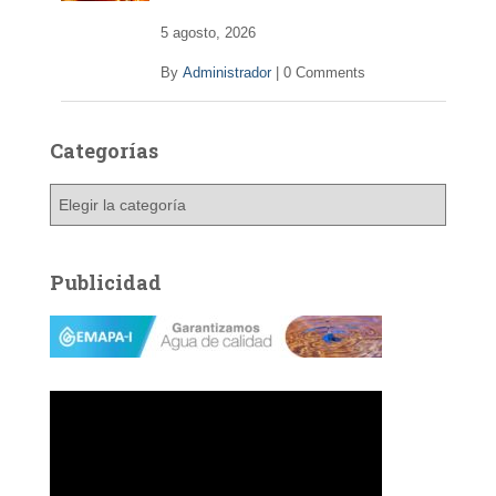
5 agosto, 2026
By
Administrador
|
0 Comments
Categorías
C
a
t
e
Publicidad
g
o
r
í
a
s