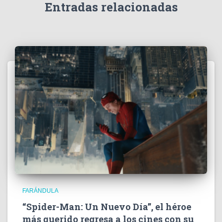
e
Entradas relacionadas
o
FARÁNDULA
“Spider-Man: Un Nuevo Día”, el héroe
más querido regresa a los cines con su