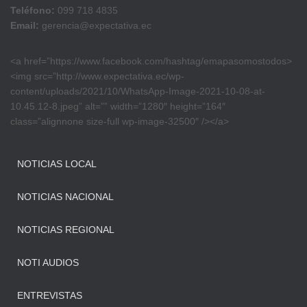
Teléfono:
099 718 4835
Email:
gerencia@expectativa.ec
<a href=”https://www.facebook.com/hashtag/emapasomostodos>
<img src=”http://www.expectativa.ec/wp-
content/uploads/2021/10/WhatsApp-Image-2021-10-08-at-
10.45.12-8.jpeg” alt=”” width=”1280″ height=”164″
class=”alignnone size-full wp-image-32500″ /></a>
NOTICIAS LOCAL
NOTICIAS NACIONAL
NOTICIAS REGIONAL
NOTI AUDIOS
ENTREVISTAS