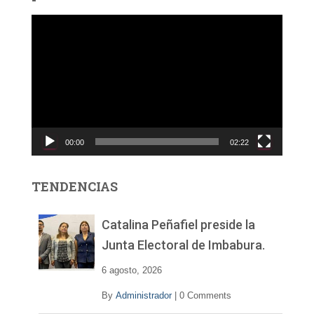
R
e
p
r
o
d
u
c
00:00
02:22
t
o
r
TENDENCIAS
d
e
v
Catalina Peñafiel preside la
í
Junta Electoral de Imbabura.
d
e
6 agosto, 2026
o
By
Administrador
|
0 Comments