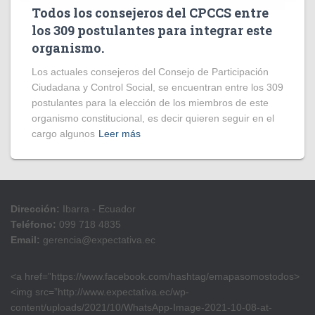
Todos los consejeros del CPCCS entre
los 309 postulantes para integrar este
organismo.
Los actuales consejeros del Consejo de Participación
Ciudadana y Control Social, se encuentran entre los 309
postulantes para la elección de los miembros de este
organismo constitucional, es decir quieren seguir en el
cargo algunos
Leer más
Dirección:
Ibarra - Ecuador
Teléfono:
099 718 4835
Email:
gerencia@expectativa.ec
<a href=”https://www.facebook.com/hashtag/emapasomostodos>
<img src=”http://www.expectativa.ec/wp-
content/uploads/2021/10/WhatsApp-Image-2021-10-08-at-