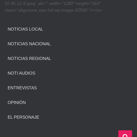
10.45.12-8.jpeg” alt=”” width=”1280″ height=”164″
class=”alignnone size-full wp-image-32500″ /></a>
NOTICIAS LOCAL
NOTICIAS NACIONAL
NOTICIAS REGIONAL
NOTI AUDIOS
ENTREVISTAS
OPINIÓN
EL PERSONAJE
B