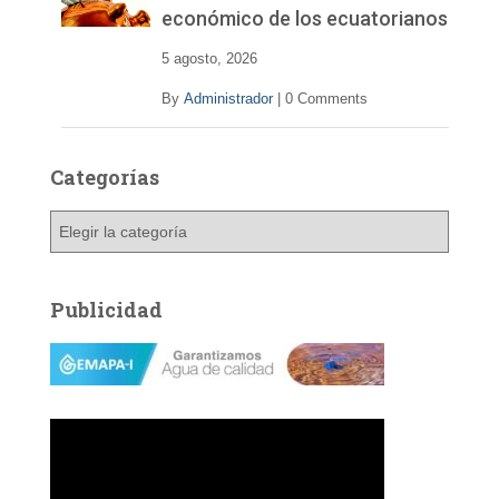
económico de los ecuatorianos
5 agosto, 2026
By
Administrador
|
0 Comments
Categorías
C
a
t
e
Publicidad
g
o
r
í
a
s