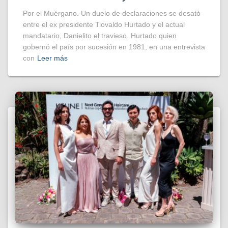
Por el Muérgano. Un duelo de declaraciones se desató
entre el ex presidente Tiovaldo Hurtado y el actual
mandatario, Danielito el travieso. Hurtado quien
gobernó el país por sucesión en 1981, en una entrevista
con
Leer más