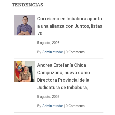
r
TENDENCIAS
d
e
v
Correísmo en Imbabura apunta
í
a una alianza con Juntos, listas
d
70
e
o
5 agosto, 2026
By
Administrador
|
0 Comments
Andrea Estefanía Chica
Campuzano, nueva como
Directora Provincial de la
Judicatura de Imbabura,
5 agosto, 2026
By
Administrador
|
0 Comments