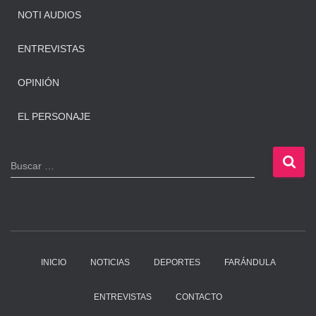
NOTI AUDIOS
ENTREVISTAS
OPINIÓN
EL PERSONAJE
B
Buscar …
u
s
c
a
r
:
INICIO
NOTICIAS
DEPORTES
FARÁNDULA
ENTREVISTAS
CONTACTO