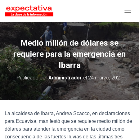
CAMB
Medio millón de dólares se
requiere para la emergencia en
Ibarra
Publicado por
Administrador
el
24 marzo, 2021
La alcaldesa de Ibarra, Andrea Scacco, en declaraciones
para Ecuavisa, manifestó que se requiere medio millón de
dólares para atender la emergencia en la ciudad como
consecuencia de las fuertes lluvias de las últimas tres