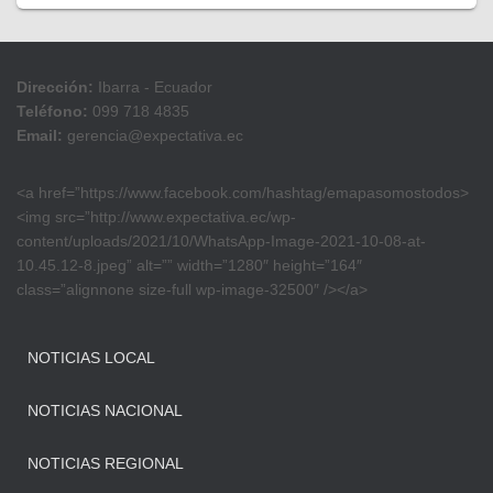
Dirección:
Ibarra - Ecuador
Teléfono:
099 718 4835
Email:
gerencia@expectativa.ec
<a href=”https://www.facebook.com/hashtag/emapasomostodos>
<img src=”http://www.expectativa.ec/wp-
content/uploads/2021/10/WhatsApp-Image-2021-10-08-at-
10.45.12-8.jpeg” alt=”” width=”1280″ height=”164″
class=”alignnone size-full wp-image-32500″ /></a>
NOTICIAS LOCAL
NOTICIAS NACIONAL
NOTICIAS REGIONAL