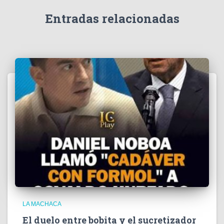
d
e
Entradas relacionadas
o
LA MACHACA
El duelo entre bobita y el sucretizador