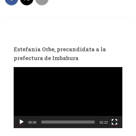
Estefanía Orbe, precandidata a la
prefectura de Imbabura
R
e
p
r
o
d
u
c
00:00
02:22
t
o