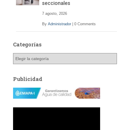
seccionales
7 agosto, 2026
By
Administrador
|
0 Comments
Categorías
C
a
t
e
Publicidad
g
o
r
í
a
s