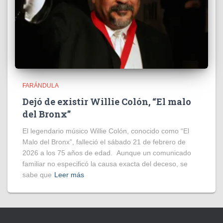
FARÁNDULA
Dejó de existir Willie Colón, “El malo
del Bronx”
El legendario músico Willie Colón, conocido como “El
Malo del Bronx”, falleció el sábado 21 de febrero de
2026 a los 75 años de edad. Aunque un comunicado
familiar no especificó la causa exacta del deceso, se
sabe que
Leer más