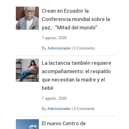
e
v
Crean en Ecuador la
í
Conferencia mundial sobre la
d
paz, : “Mitad del mundo”
e
o
7 agosto, 2026
By
Administrador
|
0 Comments
La lactancia también requiere
acompañamiento: el respaldo
que necesitan la madre y el
bebé
7 agosto, 2026
By
Administrador
|
0 Comments
El nuevo Centro de