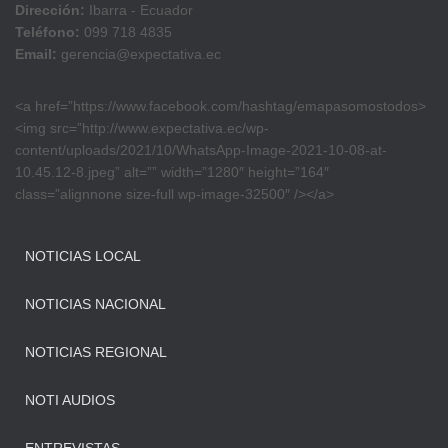
Dirección:
Ibarra - Ecuador
Teléfono:
099 718 4835
Email:
gerencia@expectativa.ec
<a href=”https://www.facebook.com/hashtag/emapasomostodos>
<img src=”http://www.expectativa.ec/wp-
content/uploads/2021/10/WhatsApp-Image-2021-10-08-at-
10.45.12-8.jpeg” alt=”” width=”1280″ height=”164″
class=”alignnone size-full wp-image-32500″ /></a>
NOTICIAS LOCAL
NOTICIAS NACIONAL
NOTICIAS REGIONAL
NOTI AUDIOS