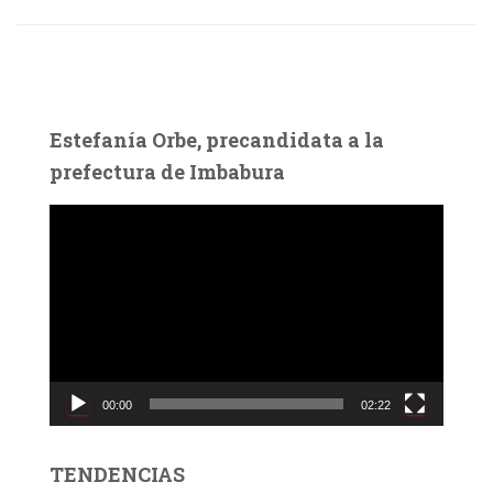
Estefanía Orbe, precandidata a la
prefectura de Imbabura
R
e
p
r
o
d
u
c
00:00
02:22
t
o
r
TENDENCIAS
d