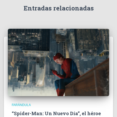
d
e
Entradas relacionadas
o
FARÁNDULA
“Spider-Man: Un Nuevo Día”, el héroe