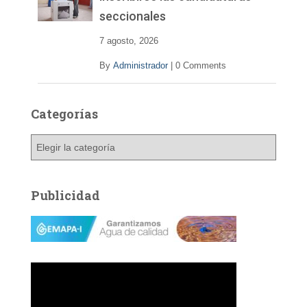
seccionales
7 agosto, 2026
By
Administrador
|
0 Comments
Categorías
C
a
t
e
Publicidad
g
o
r
í
a
s