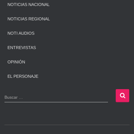
NOTICIAS NACIONAL
NOTICIAS REGIONAL
NOTI AUDIOS
ENTREVISTAS
OPINIÓN
EL PERSONAJE
B
Buscar …
u
s
c
a
r