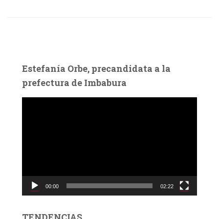
Estefanía Orbe, precandidata a la
prefectura de Imbabura
R
e
p
r
o
d
u
c
00:00
02:22
t
o
r
TENDENCIAS