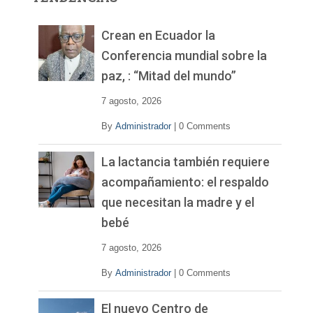
d
e
v
Crean en Ecuador la
í
Conferencia mundial sobre la
d
paz, : “Mitad del mundo”
e
o
7 agosto, 2026
By
Administrador
|
0 Comments
La lactancia también requiere
acompañamiento: el respaldo
que necesitan la madre y el
bebé
7 agosto, 2026
By
Administrador
|
0 Comments
El nuevo Centro de