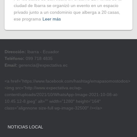
ciudad de Ibarra se organizó un evento en un espacio
privado junto a un condominio que alberga a 20 casas,
ese programa
Leer más
Dirección:
Ibarra - Ecuador
Teléfono:
099 718 4835
Email:
gerencia@expectativa.ec
<a href=”https://www.facebook.com/hashtag/emapasomostodos>
<img src=”http://www.expectativa.ec/wp-
content/uploads/2021/10/WhatsApp-Image-2021-10-08-at-
10.45.12-8.jpeg” alt=”” width=”1280″ height=”164″
class=”alignnone size-full wp-image-32500″ /></a>
NOTICIAS LOCAL