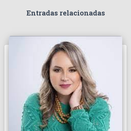
d
e
Entradas relacionadas
o