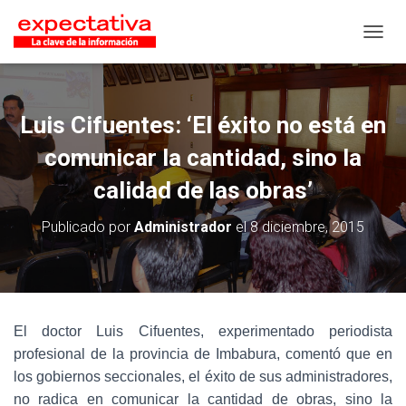
CAMB
Luis Cifuentes: ‘El éxito no está en
comunicar la cantidad, sino la
calidad de las obras’
Publicado por
Administrador
el
8 diciembre, 2015
El doctor Luis Cifuentes, experimentado periodista
profesional de la provincia de Imbabura, comentó que en
los gobiernos seccionales, el éxito de sus administradores,
no radica en comunicar la cantidad de obras, sino la