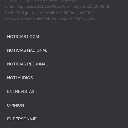
<img src=”http://www.expectativa.ec/wp-
content/uploads/2021/10/WhatsApp-Image-2021-10-08-at-
10.45.12-8.jpeg” alt=”” width=”1280″ height=”164″
class=”alignnone size-full wp-image-32500″ /></a>
NOTICIAS LOCAL
NOTICIAS NACIONAL
NOTICIAS REGIONAL
NOTI AUDIOS
ENTREVISTAS
OPINIÓN
EL PERSONAJE