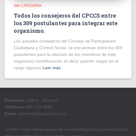
SIN CATEGORÍA
Todos los consejeros del CPCCS entre
los 309 postulantes para integrar este
organismo.
Los actuales consejeros del Consejo de Participación
Ciudadana y Control Social, se encuentran entre los 309
postulantes para la elección de los miembros de este
organismo constitucional, es decir quieren seguir en el
cargo algunos
Leer más
Dirección:
Ibarra - Ecuador
Teléfono:
099 718 4835
Email:
gerencia@expectativa.ec
<a href=”https://www.facebook.com/hashtag/emapasomostodos>