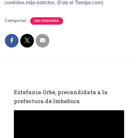
controles más estrictos. (Foto el Tiempo.com)
Categorías:
SIN CATEGORÍA
Estefanía Orbe, precandidata a la
prefectura de Imbabura
R
e
p
r