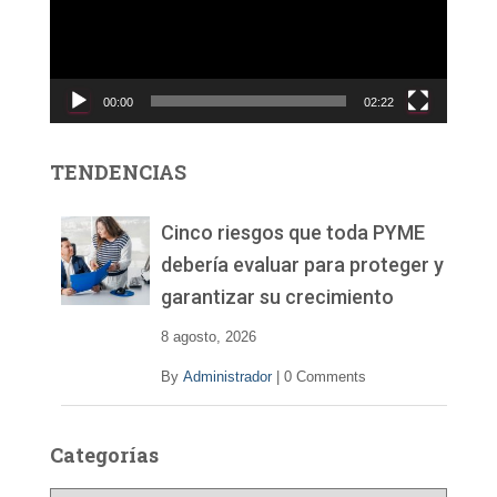
o
d
u
c
00:00
02:22
t
o
r
TENDENCIAS
d
e
v
Cinco riesgos que toda PYME
í
debería evaluar para proteger y
d
garantizar su crecimiento
e
o
8 agosto, 2026
By
Administrador
|
0 Comments
Categorías