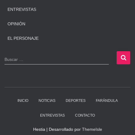
ENTREVISTAS
OPINIÓN
EL PERSONAJE
B
Buscar …
u
s
c
a
r
:
INICIO
NOTICIAS
DEPORTES
FARÁNDULA
ENTREVISTAS
CONTACTO
Hestia | Desarrollado por
ThemeIsle