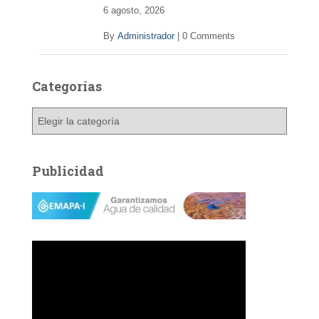
6 agosto, 2026
By
Administrador
|
0 Comments
Categorías
C
a
t
e
Publicidad
g
o
r
í
a
s