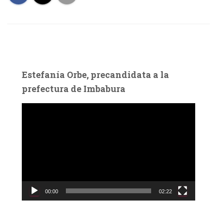
Estefanía Orbe, precandidata a la
prefectura de Imbabura
R
e
p
r
o
d
u
c
00:00
02:22
t
o
r