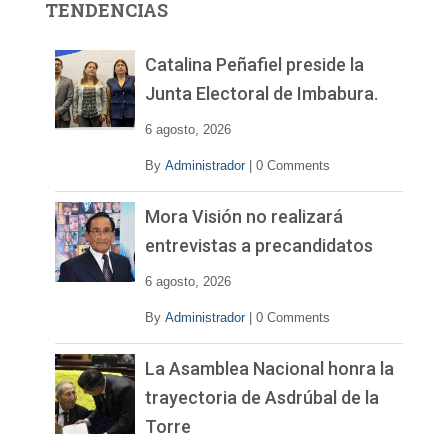
TENDENCIAS
d
e
v
Catalina Peñafiel preside la
í
Junta Electoral de Imbabura.
d
e
6 agosto, 2026
o
By
Administrador
|
0 Comments
Mora Visión no realizará
entrevistas a precandidatos
6 agosto, 2026
By
Administrador
|
0 Comments
La Asamblea Nacional honra la
trayectoria de Asdrúbal de la
Torre