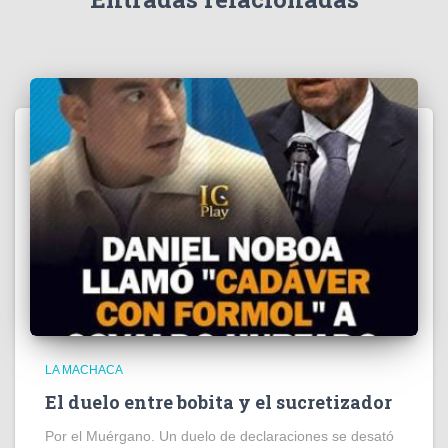
o
LA MACHACA
El duelo entre bobita y el sucretizador
Por el Muérgano. Un duelo de declaraciones se desató