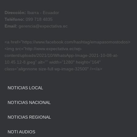
Dirección:
Ibarra - Ecuador
Teléfono:
099 718 4835
Email:
gerencia@expectativa.ec
<a href=”https://www.facebook.com/hashtag/emapasomostodos>
<img src=”http://www.expectativa.ec/wp-
content/uploads/2021/10/WhatsApp-Image-2021-10-08-at-
10.45.12-8.jpeg” alt=”” width=”1280″ height=”164″
class=”alignnone size-full wp-image-32500″ /></a>
NOTICIAS LOCAL
NOTICIAS NACIONAL
NOTICIAS REGIONAL
NOTI AUDIOS