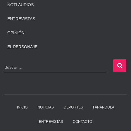
NOTI AUDIOS
ENTREVISTAS
OPINIÓN
EL PERSONAJE
B
Buscar …
u
s
c
a
r
:
INICIO
NOTICIAS
DEPORTES
FARÁNDULA
ENTREVISTAS
CONTACTO