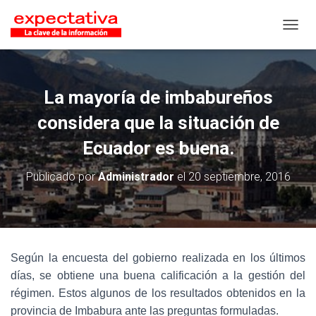
CAMB
La mayoría de imbabureños
considera que la situación de
Ecuador es buena.
Publicado por
Administrador
el
20 septiembre, 2016
Según la encuesta del gobierno realizada en los últimos
días, se obtiene una buena calificación a la gestión del
régimen. Estos algunos de los resultados obtenidos en la
provincia de Imbabura ante las preguntas formuladas.