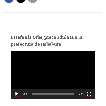
Estefanía Orbe, precandidata a la
prefectura de Imbabura
R
e
p
r
o
d
u
c
00:00
02:22
t
o
r