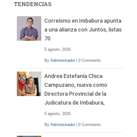
TENDENCIAS
d
e
v
Correísmo en Imbabura apunta
í
a una alianza con Juntos, listas
d
70
e
o
5 agosto, 2026
By
Administrador
|
0 Comments
Andrea Estefanía Chica
Campuzano, nueva como
Directora Provincial de la
Judicatura de Imbabura,
5 agosto, 2026
By
Administrador
|
0 Comments