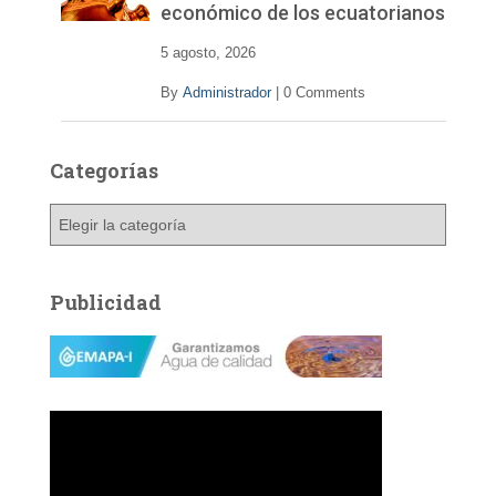
económico de los ecuatorianos
5 agosto, 2026
By
Administrador
|
0 Comments
Categorías
C
a
t
e
Publicidad
g
o
r
í
a
s