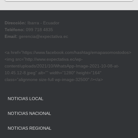
Dirección:
Ibarra - Ecuador
Teléfono:
099 718 4835
Email:
gerencia@expectativa.ec
<a href=”https://www.facebook.com/hashtag/emapasomostodos>
<img src=”http://www.expectativa.ec/wp-
content/uploads/2021/10/WhatsApp-Image-2021-10-08-at-
10.45.12-8.jpeg” alt=”” width=”1280″ height=”164″
class=”alignnone size-full wp-image-32500″ /></a>
NOTICIAS LOCAL
NOTICIAS NACIONAL
NOTICIAS REGIONAL