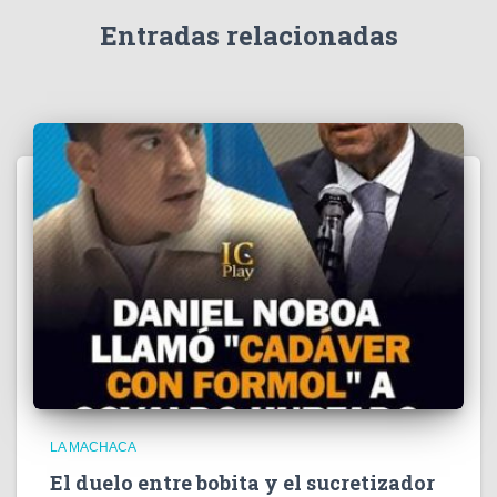
d
e
Entradas relacionadas
o
LA MACHACA
El duelo entre bobita y el sucretizador