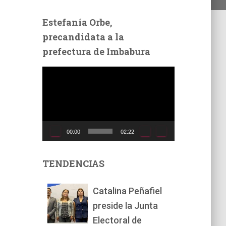
Estefanía Orbe,
precandidata a la
prefectura de Imbabura
R
e
p
r
o
d
00:00
02:22
u
c
t
TENDENCIAS
o
r
Catalina Peñafiel
d
preside la Junta
e
v
Electoral de