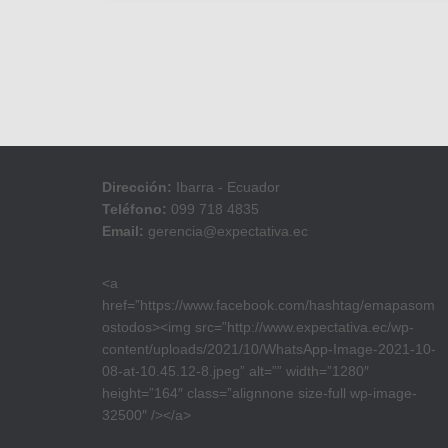
Dirección:
Ibarra - Ecuador
Teléfono:
099 718 4835
Email:
gerencia@expectativa.ec
<a
href=”https://www.facebook.com/hashtag/emapasom
ostodos><img src=”http://www.expectativa.ec/wp-
content/uploads/2021/10/WhatsApp-Image-2021-10-
08-at-10.45.12-8.jpeg” alt=”” width=”1280″
height=”164″ class=”alignnone size-full wp-image-
32500″ /></a>