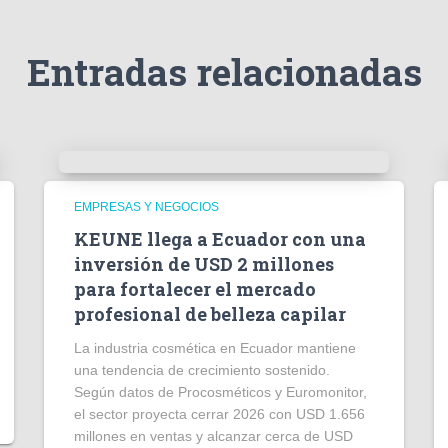
Entradas relacionadas
EMPRESAS Y NEGOCIOS
KEUNE llega a Ecuador con una
inversión de USD 2 millones
para fortalecer el mercado
profesional de belleza capilar
La industria cosmética en Ecuador mantiene
una tendencia de crecimiento sostenido.
Según datos de Procosméticos y Euromonitor,
el sector proyecta cerrar 2026 con USD 1.656
millones en ventas y alcanzar cerca de USD