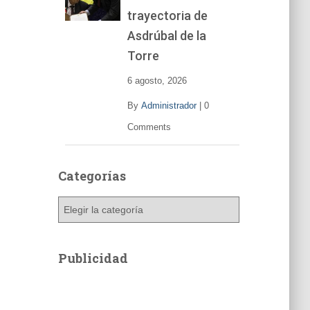
trayectoria de
Asdrúbal de la
Torre
6 agosto, 2026
By
Administrador
|
0
Comments
Categorías
C
a
t
e
Publicidad
g
o
r
í