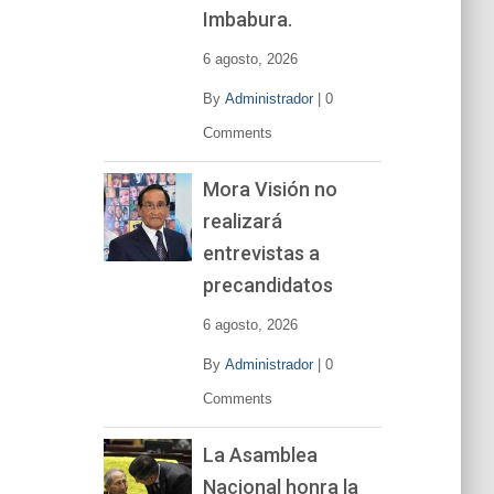
í
Imbabura.
d
e
6 agosto, 2026
o
By
Administrador
|
0
Comments
Mora Visión no
realizará
entrevistas a
precandidatos
6 agosto, 2026
By
Administrador
|
0
Comments
La Asamblea
Nacional honra la