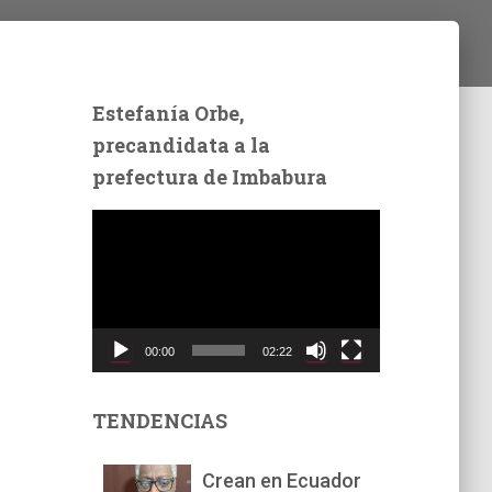
Estefanía Orbe,
precandidata a la
prefectura de Imbabura
R
e
p
r
o
d
00:00
02:22
u
c
t
TENDENCIAS
o
r
Crean en Ecuador
d