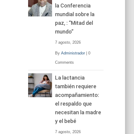
la Conferencia
e
v
mundial sobre la
í
paz, : “Mitad del
d
mundo”
e
o
7 agosto, 2026
By
Administrador
|
0
Comments
La lactancia
también requiere
acompañamiento:
el respaldo que
necesitan la madre
y el bebé
7 agosto, 2026