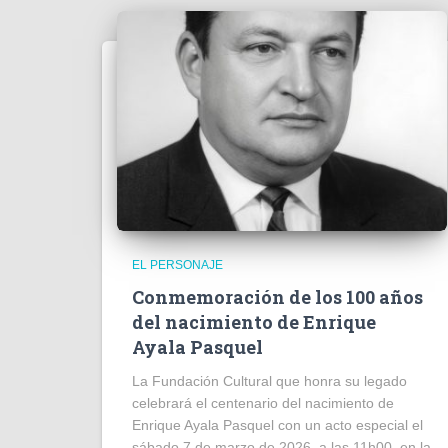
EL PERSONAJE
Conmemoración de los 100 años
del nacimiento de Enrique
Ayala Pasquel
La Fundación Cultural que honra su legado
celebrará el centenario del nacimiento de
Enrique Ayala Pasquel con un acto especial el
sábado 7 de marzo de 2026, a las 11h00, en la