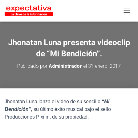
CAMB
Jhonatan Luna presenta videoclip
de “Mi Bendición”.
Publicado por
Administrador
el
31 enero, 2017
Jhonatan Luna lanza el video de su sencillo
“Mi
Bendición”,
su último éxito musical bajo el sello
Producciones Pixilin, de su propiedad.