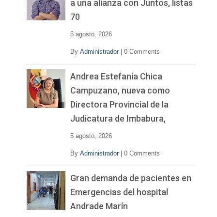
a una alianza con Juntos, listas
d
70
e
o
5 agosto, 2026
By
Administrador
|
0 Comments
Andrea Estefanía Chica
Campuzano, nueva como
Directora Provincial de la
Judicatura de Imbabura,
5 agosto, 2026
By
Administrador
|
0 Comments
Gran demanda de pacientes en
Emergencias del hospital
Andrade Marín