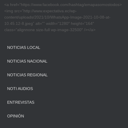
<a href=”https://www.facebook.com/hashtag/emapasomostodos>
<img src=”http://www.expectativa.ec/wp-
content/uploads/2021/10/WhatsApp-Image-2021-10-08-at-
10.45.12-8.jpeg” alt=”” width=”1280″ height=”164″
class=”alignnone size-full wp-image-32500″ /></a>
NOTICIAS LOCAL
NOTICIAS NACIONAL
NOTICIAS REGIONAL
NOTI AUDIOS
ENTREVISTAS
OPINIÓN