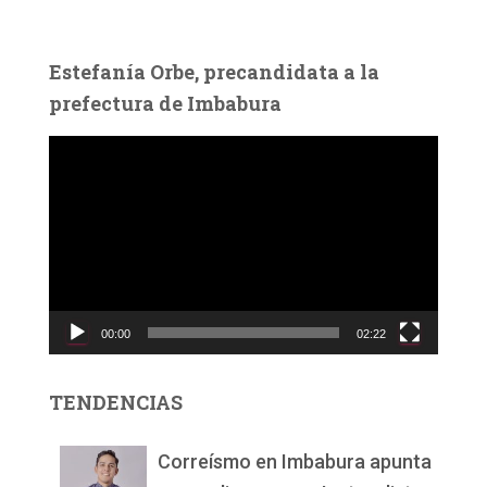
Estefanía Orbe, precandidata a la
prefectura de Imbabura
R
e
p
r
o
d
u
c
00:00
02:22
t
o
r
TENDENCIAS
d
e
v
Correísmo en Imbabura apunta
í