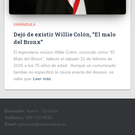
FARÁNDULA
Dejó de existir Willie Colón, “El malo
del Bronx”
El legendario músico Willie Colón, conocido como “El
Malo del Bronx”, falleció el sábado 21 de febrero de
2026 a los 75 años de edad. Aunque un comunicado
familiar no especificó la causa exacta del deceso, se
sabe que
Leer más
Dirección:
Ibarra - Ecuador
Teléfono:
099 718 4835
Email:
gerencia@expectativa.ec