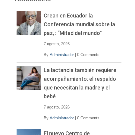
d
e
v
Crean en Ecuador la
í
Conferencia mundial sobre la
d
paz, : “Mitad del mundo”
e
o
7 agosto, 2026
By
Administrador
|
0 Comments
La lactancia también requiere
acompañamiento: el respaldo
que necesitan la madre y el
bebé
7 agosto, 2026
By
Administrador
|
0 Comments
El nuevo Centro de