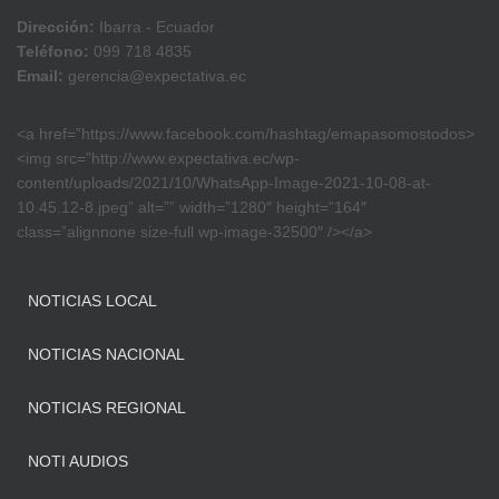
Dirección:
Ibarra - Ecuador
Teléfono:
099 718 4835
Email:
gerencia@expectativa.ec
<a href=”https://www.facebook.com/hashtag/emapasomostodos>
<img src=”http://www.expectativa.ec/wp-
content/uploads/2021/10/WhatsApp-Image-2021-10-08-at-
10.45.12-8.jpeg” alt=”” width=”1280″ height=”164″
class=”alignnone size-full wp-image-32500″ /></a>
NOTICIAS LOCAL
NOTICIAS NACIONAL
NOTICIAS REGIONAL
NOTI AUDIOS