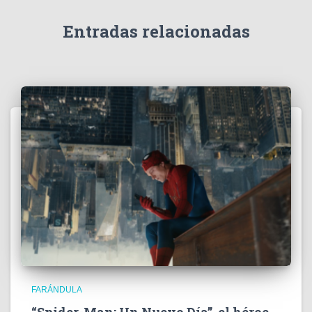
d
e
Entradas relacionadas
o
FARÁNDULA