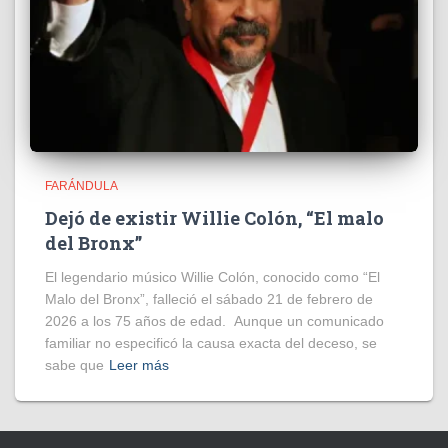
FARÁNDULA
Dejó de existir Willie Colón, “El malo
del Bronx”
El legendario músico Willie Colón, conocido como “El
Malo del Bronx”, falleció el sábado 21 de febrero de
2026 a los 75 años de edad. Aunque un comunicado
familiar no especificó la causa exacta del deceso, se
sabe que
Leer más