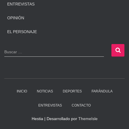
ENTREVISTAS
OPINIÓN
EL PERSONAJE
B
Buscar …
u
s
c
a
r
:
INICIO
NOTICIAS
DEPORTES
FARÁNDULA
ENTREVISTAS
CONTACTO
Hestia | Desarrollado por
ThemeIsle