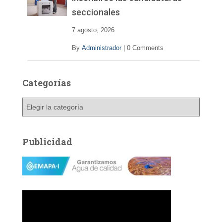
seccionales
7 agosto, 2026
By
Administrador
|
0 Comments
Categorías
C
a
t
e
Publicidad
g
o
r
í
a
s