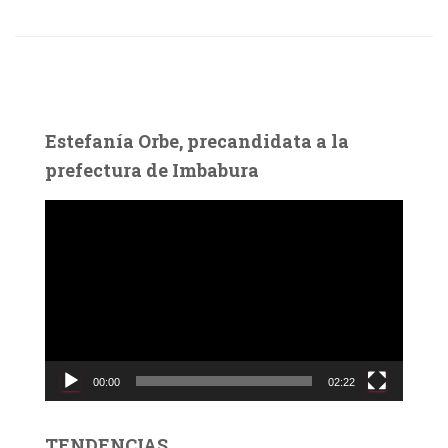
Estefanía Orbe, precandidata a la
prefectura de Imbabura
R
e
p
r
o
d
u
c
00:00
02:22
t
o
r
TENDENCIAS