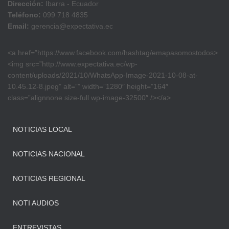
Dirección:
Ibarra - Ecuador
Teléfono:
099 718 4835
Email:
gerencia@expectativa.ec
<a href=”https://www.facebook.com/hashtag/emapasomostodos>
<img src=”http://www.expectativa.ec/wp-
content/uploads/2021/10/WhatsApp-Image-2021-10-08-at-
10.45.12-8.jpeg” alt=”” width=”1280″ height=”164″
class=”alignnone size-full wp-image-32500″ /></a>
NOTICIAS LOCAL
NOTICIAS NACIONAL
NOTICIAS REGIONAL
NOTI AUDIOS
ENTREVISTAS