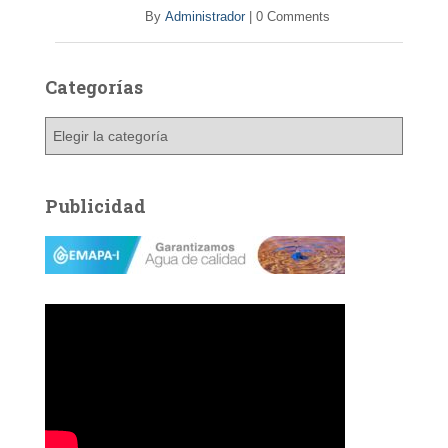
By
Administrador
|
0 Comments
Categorías
C
a
t
e
Publicidad
g
o
r
í
a
s