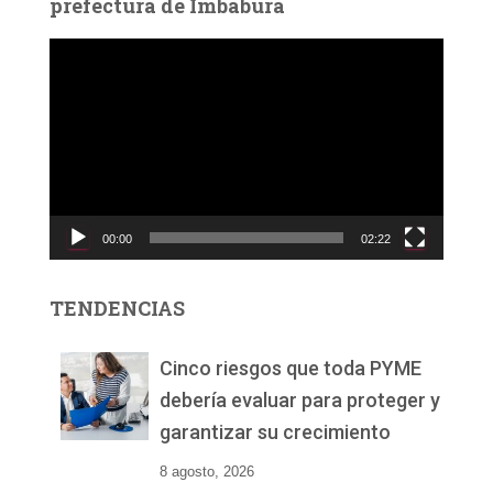
prefectura de Imbabura
R
e
p
r
o
d
u
c
00:00
02:22
t
o
r
TENDENCIAS
d
e
v
Cinco riesgos que toda PYME
í
debería evaluar para proteger y
d
garantizar su crecimiento
e
o
8 agosto, 2026