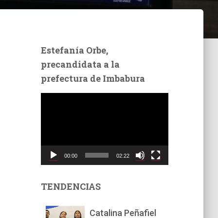
Estefanía Orbe,
precandidata a la
prefectura de Imbabura
R
e
p
r
o
d
00:00
02:22
u
c
t
TENDENCIAS
o
r
Catalina Peñafiel
d