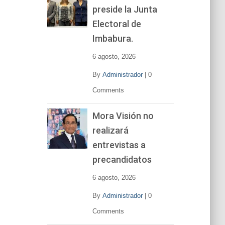
preside la Junta
e
v
Electoral de
í
Imbabura.
d
e
6 agosto, 2026
o
By
Administrador
|
0
Comments
Mora Visión no
realizará
entrevistas a
precandidatos
6 agosto, 2026
By
Administrador
|
0
Comments