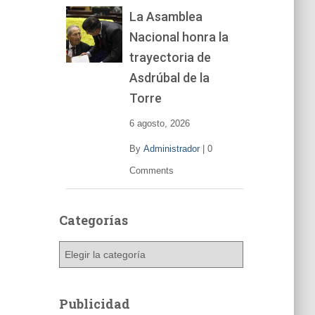
La Asamblea
Nacional honra la
trayectoria de
Asdrúbal de la
Torre
6 agosto, 2026
By
Administrador
|
0
Comments
Categorías
C
a
t
e
Publicidad
g