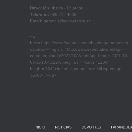
Dirección:
Ibarra - Ecuador
Teléfono:
099 718 4835
Email:
gerencia@expectativa.ec
<a
href=”https://www.facebook.com/hashtag/emapasom
ostodos><img src=”http://www.expectativa.ec/wp-
content/uploads/2021/10/WhatsApp-Image-2021-10-
08-at-10.45.12-8.jpeg” alt=”” width=”1280″
height=”164″ class=”alignnone size-full wp-image-
32500″ /></a>
INICIO
NOTICIAS
DEPORTES
FARÁNDUL