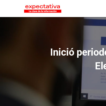
Inició perio
El