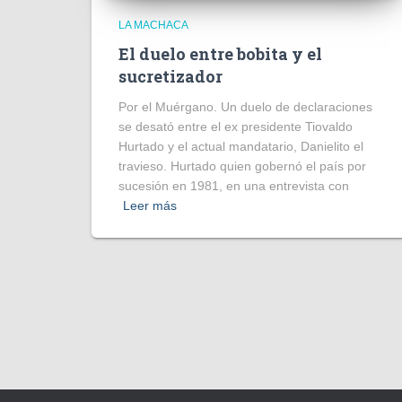
LA MACHACA
El duelo entre bobita y el
sucretizador
Por el Muérgano. Un duelo de declaraciones
se desató entre el ex presidente Tiovaldo
Hurtado y el actual mandatario, Danielito el
travieso. Hurtado quien gobernó el país por
sucesión en 1981, en una entrevista con
Leer más