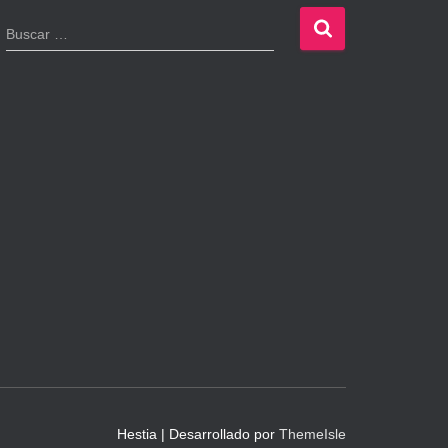
B
Buscar …
u
s
c
a
r
:
Hestia | Desarrollado por
ThemeIsle