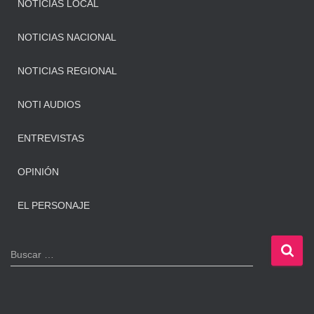
NOTICIAS LOCAL
NOTICIAS NACIONAL
NOTICIAS REGIONAL
NOTI AUDIOS
ENTREVISTAS
OPINIÓN
EL PERSONAJE
B
Buscar …
u
s
c
a