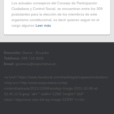
Los actuales consejeros del Consejo de Participación
Ciudadana y Control Social, se encuentran entre los 309
postulantes para la elección de los miembros de este
organismo constitucional, es decir quieren seguir en el
cargo algunos
Leer más
Dirección:
Ibarra - Ecuador
Teléfono:
099 718 4835
Email:
gerencia@expectativa.ec
<a href=”https://www.facebook.com/hashtag/emapasomostodos>
<img src=”http://www.expectativa.ec/wp-
content/uploads/2021/10/WhatsApp-Image-2021-10-08-at-
10.45.12-8.jpeg” alt=”” width=”1280″ height=”164″
class=”alignnone size-full wp-image-32500″ /></a>