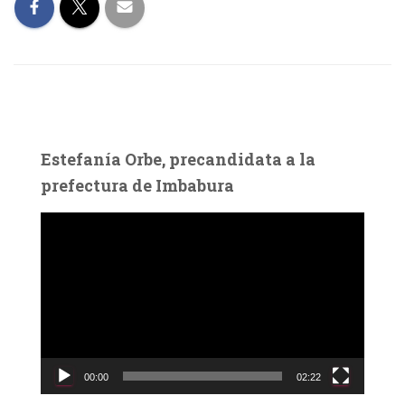
Estefanía Orbe, precandidata a la
prefectura de Imbabura
R
e
p
r
o
d
u
c
00:00
02:22
t
o