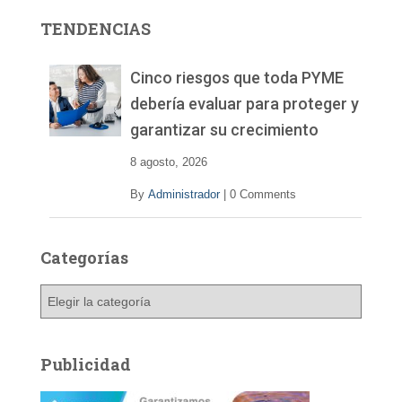
r
TENDENCIAS
d
e
v
Cinco riesgos que toda PYME
í
debería evaluar para proteger y
d
garantizar su crecimiento
e
o
8 agosto, 2026
By
Administrador
|
0 Comments
Categorías
C
a
t
e
Publicidad
g
o