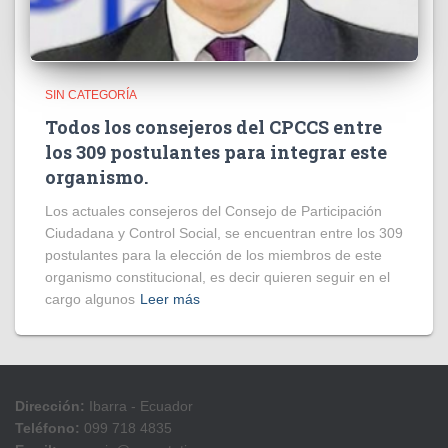
SIN CATEGORÍA
Todos los consejeros del CPCCS entre
los 309 postulantes para integrar este
organismo.
Los actuales consejeros del Consejo de Participación
Ciudadana y Control Social, se encuentran entre los 309
postulantes para la elección de los miembros de este
organismo constitucional, es decir quieren seguir en el
cargo algunos
Leer más
Dirección:
Ibarra - Ecuador
Teléfono:
099 718 4835