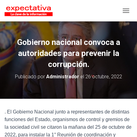
CAMB
Gobierno nacional convoca a
autoridades para prevenir la
corrupción.
Publicado por
Administrador
el
26 octubre, 2022
. El Gobierno Nacional junto a representantes de distintas
funciones del Estado, organismos de control y gremios de
la sociedad civil se citaron la mañana del 25 de octubre de
2022, para instalar la 1° Reunión de coordinación y