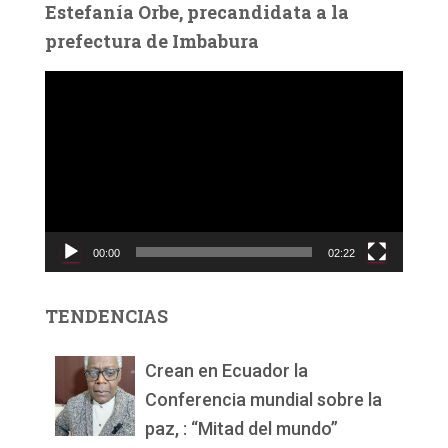
Estefanía Orbe, precandidata a la
prefectura de Imbabura
R
e
p
r
o
d
u
c
00:00
02:22
t
o
r
TENDENCIAS
d
e
v
Crean en Ecuador la
í
Conferencia mundial sobre la
d
paz, : “Mitad del mundo”
e