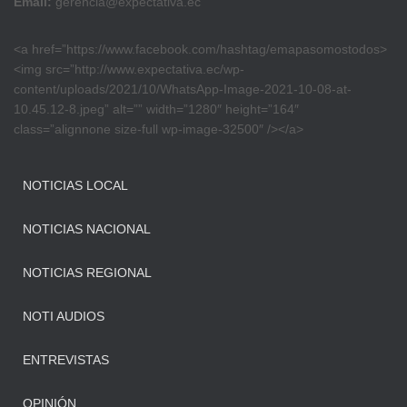
Email:
gerencia@expectativa.ec
<a href=”https://www.facebook.com/hashtag/emapasomostodos>
<img src=”http://www.expectativa.ec/wp-
content/uploads/2021/10/WhatsApp-Image-2021-10-08-at-
10.45.12-8.jpeg” alt=”” width=”1280″ height=”164″
class=”alignnone size-full wp-image-32500″ /></a>
NOTICIAS LOCAL
NOTICIAS NACIONAL
NOTICIAS REGIONAL
NOTI AUDIOS
ENTREVISTAS
OPINIÓN