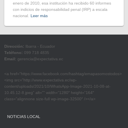
enero de 2010, esa institución ha recibido 60 informes
con indicios de responsabilidad penal (IRP) a escala
nacional.
Leer más
Dirección:
Ibarra - Ecuador
Teléfono:
099 718 4835
Email:
gerencia@expectativa.ec
<a href=”https://www.facebook.com/hashtag/emapasomostodos>
<img src=”http://www.expectativa.ec/wp-
content/uploads/2021/10/WhatsApp-Image-2021-10-08-at-
10.45.12-8.jpeg” alt=”” width=”1280″ height=”164″
class=”alignnone size-full wp-image-32500″ /></a>
NOTICIAS LOCAL