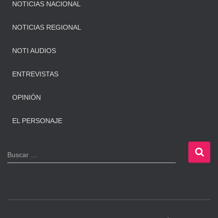
NOTICIAS NACIONAL
NOTICIAS REGIONAL
NOTI AUDIOS
ENTREVISTAS
OPINIÓN
EL PERSONAJE
B
Buscar …
u
s
c
a
r
: