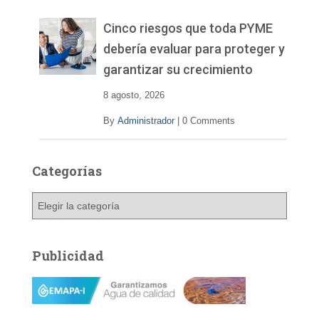
e
v
Cinco riesgos que toda PYME
í
debería evaluar para proteger y
d
garantizar su crecimiento
e
o
8 agosto, 2026
By
Administrador
|
0 Comments
Categorías
C
a
t
e
Publicidad
g
o
r
í