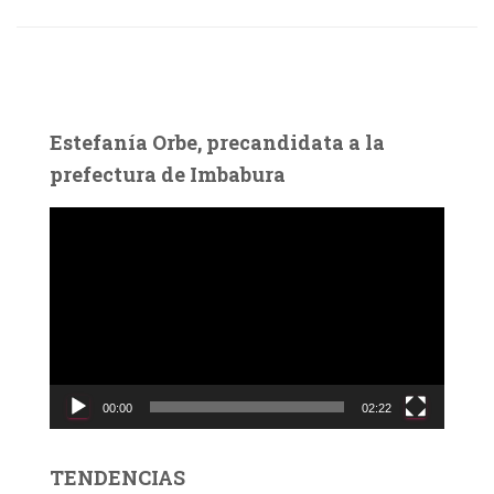
Estefanía Orbe, precandidata a la
prefectura de Imbabura
R
e
p
r
o
d
u
c
00:00
02:22
t
o
r
TENDENCIAS
d