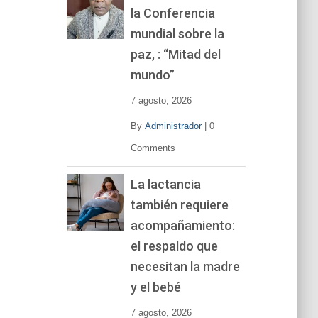
la Conferencia
e
v
mundial sobre la
í
paz, : “Mitad del
d
mundo”
e
o
7 agosto, 2026
By
Administrador
|
0
Comments
La lactancia
también requiere
acompañamiento:
el respaldo que
necesitan la madre
y el bebé
7 agosto, 2026