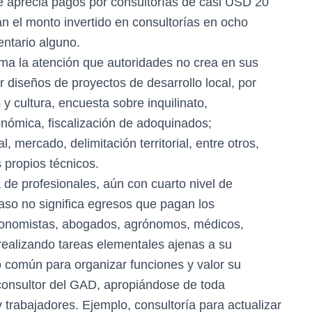
se aprecia pagos por consultorías de casi USD 20
an el monto invertido en consultorías en ocho
entario alguno.
lama la atención que autoridades no crea en sus
 diseños de proyectos de desarrollo local, por
y cultura, encuesta sobre inquilinato,
onómica, fiscalización de adoquinados;
l, mercado, delimitación territorial, entre otros,
 propios técnicos.
de profesionales, aún con cuarto nivel de
aso no significa egresos que pagan los
economistas, abogados, agrónomos, médicos,
s realizando tareas elementales ajenas a su
o común para organizar funciones y valor su
 consultor del GAD, apropiándose de toda
trabajadores. Ejemplo, consultoría para actualizar