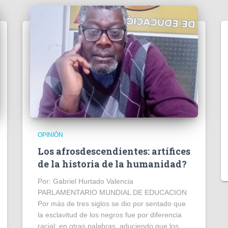
OPINIÓN
Los afrosdescendientes: artífices
de la historia de la humanidad?
Por: Gabriel Hurtado Valencia
PARLAMENTARIO MUNDIAL DE EDUCACION
Por más de tres siglos se dio por sentado que
la esclavitud de los negros fue por diferencia
racial; en otras palabras, aduciendo que los