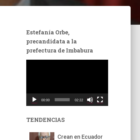
Estefanía Orbe,
precandidata a la
prefectura de Imbabura
R
e
p
r
o
d
00:00
02:22
u
c
t
TENDENCIAS
o
r
Crean en Ecuador
d