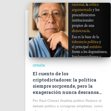
OPINIÓN
El cuento de los
criptodictadores: la política
siempre sorprende, pero la
exageración nunca descansa…
Por Raúl Chávez Analista político Reducir el
debate político a consignas simplistas, como