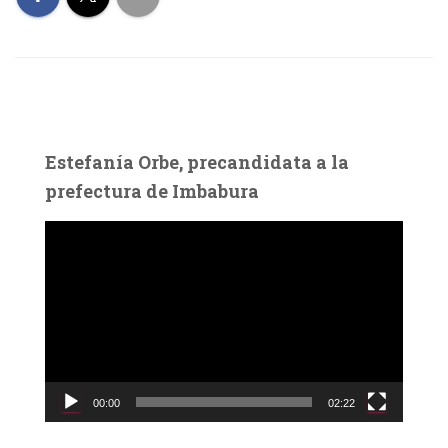
Estefanía Orbe, precandidata a la
prefectura de Imbabura
R
e
p
r
o
d
u
c
00:00
02:22
t
o