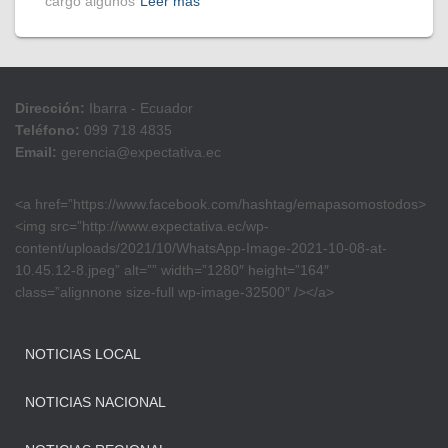
cargo algunos
Leer más
Dirección:
Ibarra - Ecuador
Teléfono:
099 718 4835
Email:
gerencia@expectativa.ec
<a href=”https://www.facebook.com/hashtag/emapasomostodos>
<img src=”http://www.expectativa.ec/wp-
content/uploads/2021/10/WhatsApp-Image-2021-10-08-at-
10.45.12-8.jpeg” alt=”” width=”1280″ height=”164″
class=”alignnone size-full wp-image-32500″ /></a>
NOTICIAS LOCAL
NOTICIAS NACIONAL