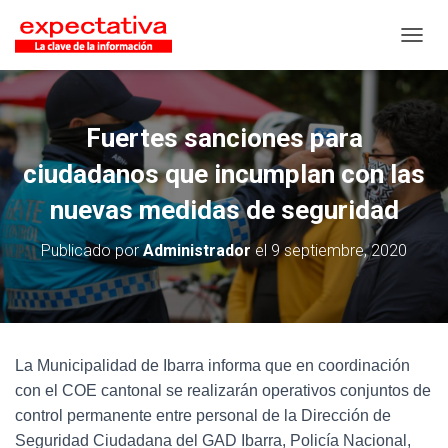
CAMB
Fuertes sanciones para
ciudadanos que incumplan con las
nuevas medidas de seguridad
Publicado por
Administrador
el
9 septiembre, 2020
La Municipalidad de Ibarra informa que en coordinación
con el COE cantonal se realizarán operativos conjuntos de
control permanente entre personal de la Dirección de
Seguridad Ciudadana del GAD Ibarra, Policía Nacional,