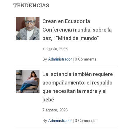
r
TENDENCIAS
d
e
v
Crean en Ecuador la
í
Conferencia mundial sobre la
d
paz, : “Mitad del mundo”
e
o
7 agosto, 2026
By
Administrador
|
0 Comments
La lactancia también requiere
acompañamiento: el respaldo
que necesitan la madre y el
bebé
7 agosto, 2026
By
Administrador
|
0 Comments