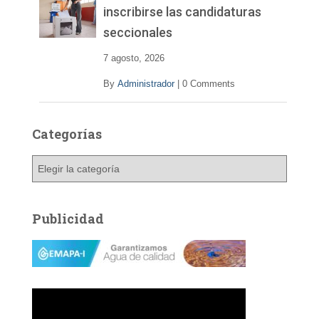
inscribirse las candidaturas
seccionales
7 agosto, 2026
By
Administrador
|
0 Comments
Categorías
C
a
t
e
Publicidad
g
o
r
í
a
s