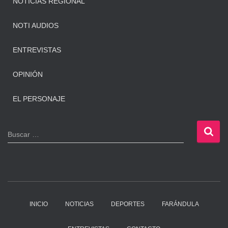
NOTICIAS REGIONAL
NOTI AUDIOS
ENTREVISTAS
OPINIÓN
EL PERSONAJE
B
Buscar …
u
s
c
a
r
:
INICIO
NOTICIAS
DEPORTES
FARÁNDULA