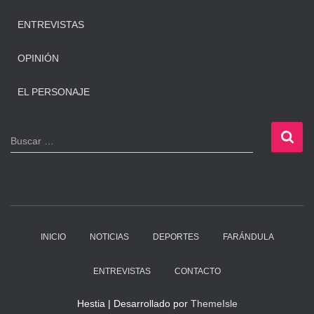
ENTREVISTAS
OPINIÓN
EL PERSONAJE
B
Buscar …
u
s
c
a
r
:
INICIO
NOTICIAS
DEPORTES
FARÁNDULA
ENTREVISTAS
CONTACTO
Hestia | Desarrollado por
ThemeIsle