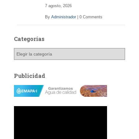
7 agosto, 2026
By
Administrador
|
0 Comments
Categorías
C
a
t
e
Publicidad
g
o
r
í
a
s