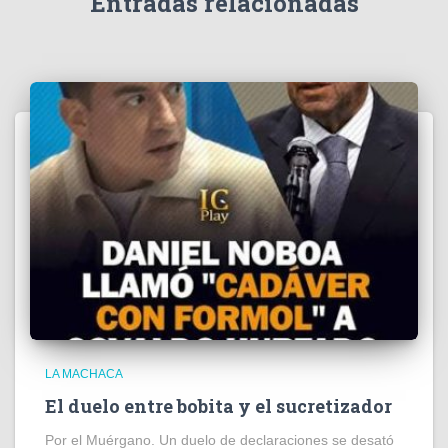
Entradas relacionadas
o
LA MACHACA
El duelo entre bobita y el sucretizador
Por el Muérgano. Un duelo de declaraciones se desató