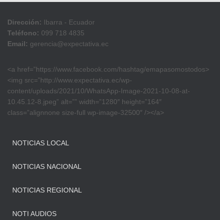
Dirección:
Ibarra - Ecuador
Teléfono:
099 718 4835
Email:
gerencia@expectativa.ec
<a href=”https://www.facebook.com/hashtag/emapasomostodos>
<img src=”http://www.expectativa.ec/wp-
content/uploads/2021/10/WhatsApp-Image-2021-10-08-at-
10.45.12-8.jpeg” alt=”” width=”1280″ height=”164″
class=”alignnone size-full wp-image-32500″ /></a>
NOTICIAS LOCAL
NOTICIAS NACIONAL
NOTICIAS REGIONAL
NOTI AUDIOS