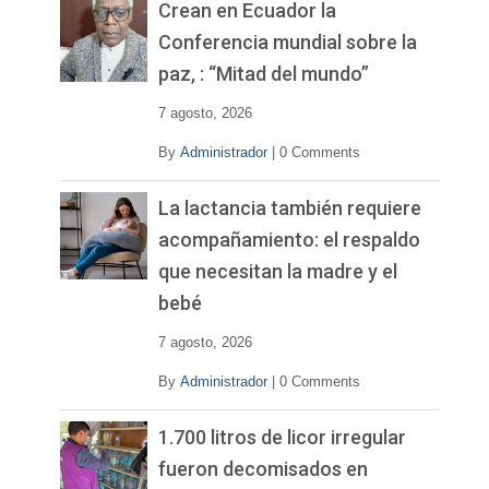
v
Crean en Ecuador la
í
Conferencia mundial sobre la
d
paz, : “Mitad del mundo”
e
o
7 agosto, 2026
By
Administrador
|
0 Comments
La lactancia también requiere
acompañamiento: el respaldo
que necesitan la madre y el
bebé
7 agosto, 2026
By
Administrador
|
0 Comments
1.700 litros de licor irregular
fueron decomisados en