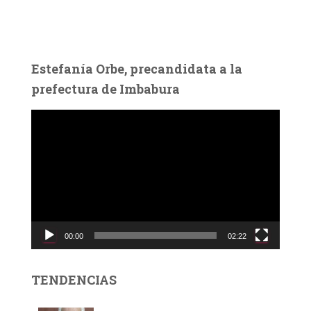
Estefanía Orbe, precandidata a la
prefectura de Imbabura
R
e
p
r
o
d
u
c
00:00
02:22
t
o
r
TENDENCIAS
d
e