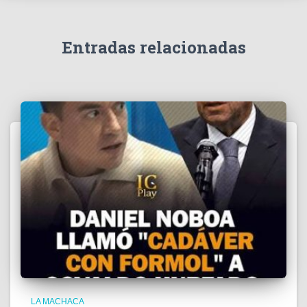
í
d
e
Entradas relacionadas
o
LA MACHACA