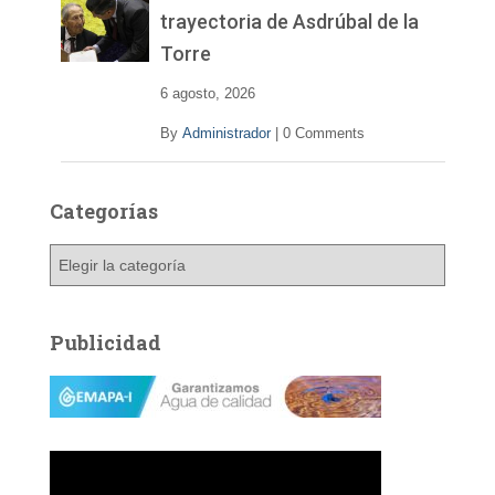
trayectoria de Asdrúbal de la
Torre
6 agosto, 2026
By
Administrador
|
0 Comments
Categorías
C
a
t
e
Publicidad
g
o
r
í
a
s