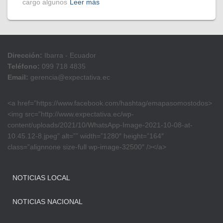
cargo algunos
Leer más
Dirección:
Ibarra - Ecuador
Teléfono:
099 718 4835
Email:
gerencia@expectativa.ec
<a href=”https://www.facebook.com/hashtag/emapasomostodos>
<img src=”http://www.expectativa.ec/wp-
content/uploads/2021/10/WhatsApp-Image-2021-10-08-at-
10.45.12-8.jpeg” alt=”” width=”1280″ height=”164″
class=”alignnone size-full wp-image-32500″ /></a>
NOTICIAS LOCAL
NOTICIAS NACIONAL