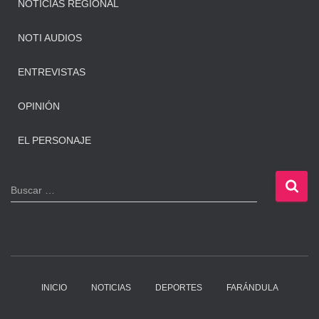
NOTICIAS REGIONAL
NOTI AUDIOS
ENTREVISTAS
OPINIÓN
EL PERSONAJE
B
Buscar …
u
s
c
a
r
:
INICIO
NOTICIAS
DEPORTES
FARÁNDULA