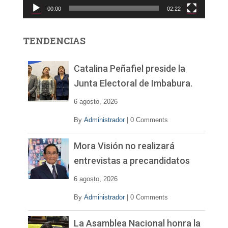
00:00
02:22
t
o
r
TENDENCIAS
d
e
v
Catalina Peñafiel preside la
í
Junta Electoral de Imbabura.
d
e
6 agosto, 2026
o
By
Administrador
|
0 Comments
Mora Visión no realizará
entrevistas a precandidatos
6 agosto, 2026
By
Administrador
|
0 Comments
La Asamblea Nacional honra la