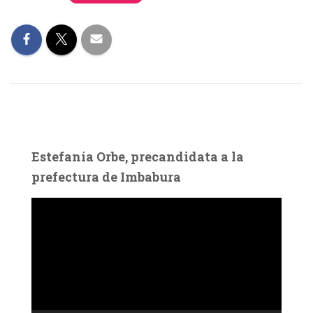
Estefanía Orbe, precandidata a la
prefectura de Imbabura
R
e
p
r
o
d
u
c