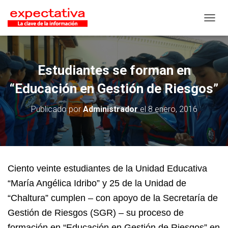
CAMB
Estudiantes se forman en
“Educación en Gestión de Riesgos”
Publicado por
Administrador
el
8 enero, 2016
Ciento veinte estudiantes de la Unidad Educativa
“María Angélica Idribo” y 25 de la Unidad de
“Chaltura” cumplen – con apoyo de la Secretaría de
Gestión de Riesgos (SGR) – su proceso de
formación en “Educación en Gestión de Riesgos” en