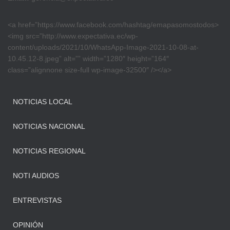
<a href=”https://www.facebook.com/hashtag/emapasomostodos>
<img src=”http://www.expectativa.ec/wp-
content/uploads/2021/10/WhatsApp-Image-2021-10-08-at-
10.45.12-8.jpeg” alt=”” width=”1280″ height=”164″
class=”alignnone size-full wp-image-32500″ /></a>
NOTICIAS LOCAL
NOTICIAS NACIONAL
NOTICIAS REGIONAL
NOTI AUDIOS
ENTREVISTAS
OPINIÓN