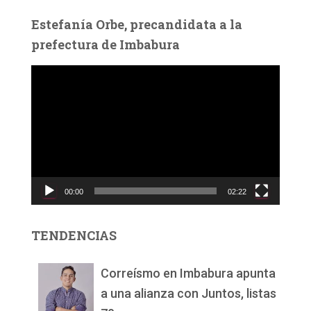
Estefanía Orbe, precandidata a la
prefectura de Imbabura
R
e
p
r
o
d
u
c
00:00
02:22
t
o
r
TENDENCIAS
d
e
v
Correísmo en Imbabura apunta
í
a una alianza con Juntos, listas
d