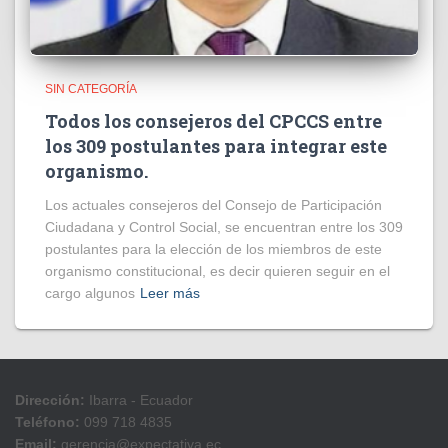
SIN CATEGORÍA
Todos los consejeros del CPCCS entre
los 309 postulantes para integrar este
organismo.
Los actuales consejeros del Consejo de Participación
Ciudadana y Control Social, se encuentran entre los 309
postulantes para la elección de los miembros de este
organismo constitucional, es decir quieren seguir en el
cargo algunos
Leer más
Dirección:
Ibarra - Ecuador
Teléfono:
099 718 4835
Email:
gerencia@expectativa.ec