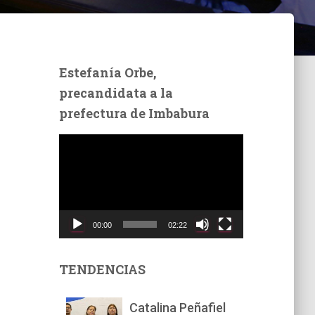
Estefanía Orbe,
precandidata a la
prefectura de Imbabura
R
e
p
r
o
d
00:00
02:22
u
c
t
TENDENCIAS
o
r
Catalina Peñafiel
d