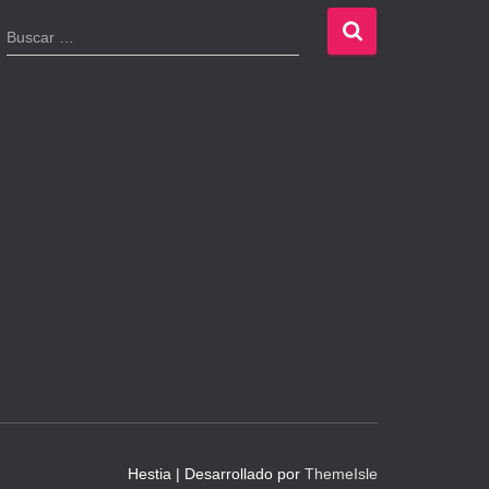
B
Buscar …
u
s
c
a
r
:
Hestia | Desarrollado por
ThemeIsle