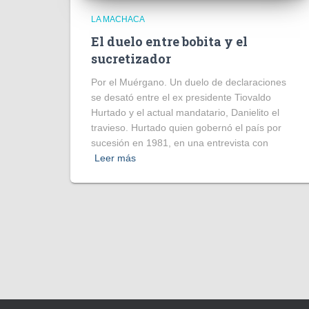
LA MACHACA
El duelo entre bobita y el
sucretizador
Por el Muérgano. Un duelo de declaraciones
se desató entre el ex presidente Tiovaldo
Hurtado y el actual mandatario, Danielito el
travieso. Hurtado quien gobernó el país por
sucesión en 1981, en una entrevista con
Leer más