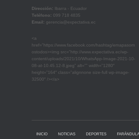
Dirección:
Ibarra - Ecuador
Teléfono:
099 718 4835
Email:
gerencia@expectativa.ec
<a
href=”https://www.facebook.com/hashtag/emapasom
ostodos><img src=”http://www.expectativa.ec/wp-
content/uploads/2021/10/WhatsApp-Image-2021-10-
08-at-10.45.12-8.jpeg” alt=”” width=”1280″
height=”164″ class=”alignnone size-full wp-image-
32500″ /></a>
INICIO
NOTICIAS
DEPORTES
FARÁNDUL