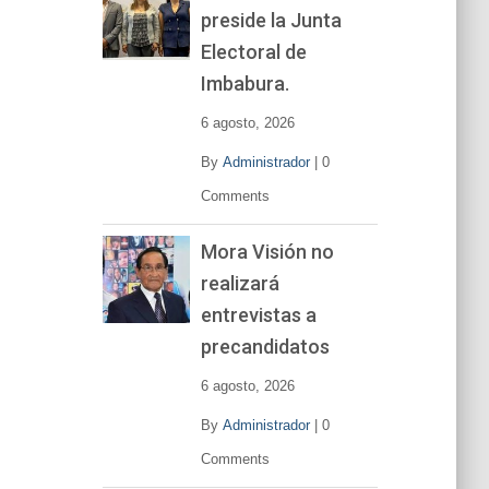
preside la Junta
e
v
Electoral de
í
Imbabura.
d
e
6 agosto, 2026
o
By
Administrador
|
0
Comments
Mora Visión no
realizará
entrevistas a
precandidatos
6 agosto, 2026
By
Administrador
|
0
Comments