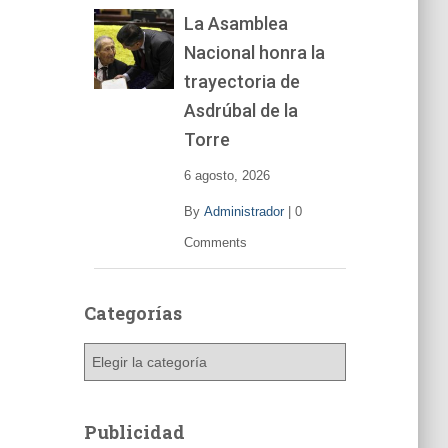
La Asamblea
Nacional honra la
trayectoria de
Asdrúbal de la
Torre
6 agosto, 2026
By
Administrador
|
0
Comments
Categorías
C
a
t
e
Publicidad
g