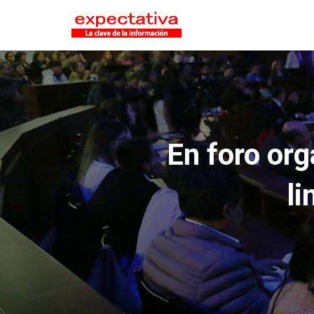
En foro org
li