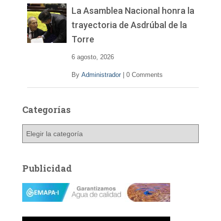
La Asamblea Nacional honra la
trayectoria de Asdrúbal de la
Torre
6 agosto, 2026
By
Administrador
|
0 Comments
Categorías
C
a
t
e
Publicidad
g
o
r
í
a