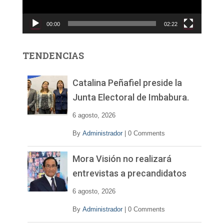
u
c
00:00
02:22
t
o
r
TENDENCIAS
d
e
v
Catalina Peñafiel preside la
í
Junta Electoral de Imbabura.
d
e
6 agosto, 2026
o
By
Administrador
|
0 Comments
Mora Visión no realizará
entrevistas a precandidatos
6 agosto, 2026
By
Administrador
|
0 Comments