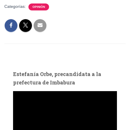
Categorías:
OPINIÓN
Estefanía Orbe, precandidata a la
prefectura de Imbabura
R
e
p
r
o
d