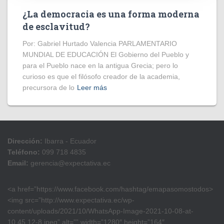
¿La democracia es una forma moderna
de esclavitud?
Por: Gabriel Hurtado Valencia PARLAMENTARIO
MUNDIAL DE EDUCACIÓN El Gobierno del Pueblo y
para el Pueblo nace en la antigua Grecia; pero lo
curioso es que el filósofo creador de la academia,
precursora de lo
Leer más
Dirección:
Ibarra - Ecuador
Teléfono:
099 718 4835
Email:
gerencia@expectativa.ec
<a href=”https://www.facebook.com/hashtag/emapasomostodos>
<img src=”http://www.expectativa.ec/wp-
content/uploads/2021/10/WhatsApp-Image-2021-10-08-at-
10.45.12-8.jpeg” alt=”” width=”1280″ height=”164″