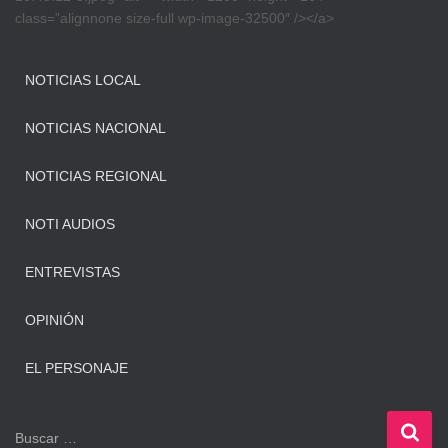
class=”alignnone size-full wp-image-32500″ /></a>
NOTICIAS LOCAL
NOTICIAS NACIONAL
NOTICIAS REGIONAL
NOTI AUDIOS
ENTREVISTAS
OPINIÓN
EL PERSONAJE
B
Buscar …