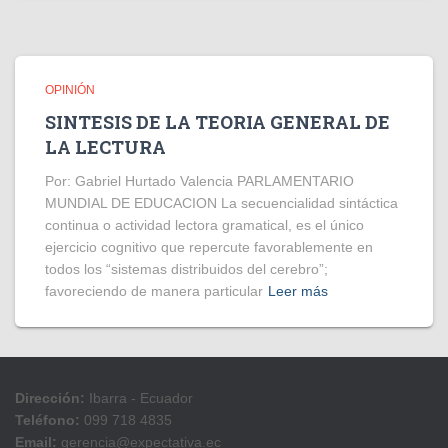
OPINIÓN
SINTESIS DE LA TEORIA GENERAL DE
LA LECTURA
Por: Gabriel Hurtado Valencia PARLAMENTARIO
MUNDIAL DE EDUCACION La secuencialidad sintáctica
continua o actividad lectora gramatical, es el único
ejercicio cognitivo que repercute favorablemente en
todos los “sistemas distribuidos del cerebro”;
favoreciendo de manera particular
Leer más
Dirección:
Ibarra - Ecuador
Teléfono:
099 718 4835
Email:
gerencia@expectativa.ec