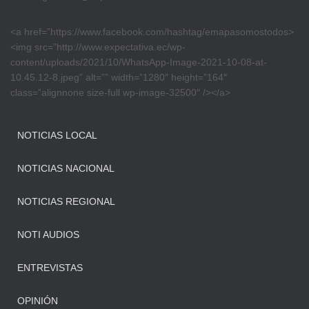
<a href=”https://www.facebook.com/hashtag/emapasomostodos>
<img src=”http://www.expectativa.ec/wp-
content/uploads/2021/10/WhatsApp-Image-2021-10-08-at-
10.45.12-8.jpeg” alt=”” width=”1280″ height=”164″
class=”alignnone size-full wp-image-32500″ /></a>
NOTICIAS LOCAL
NOTICIAS NACIONAL
NOTICIAS REGIONAL
NOTI AUDIOS
ENTREVISTAS
OPINIÓN