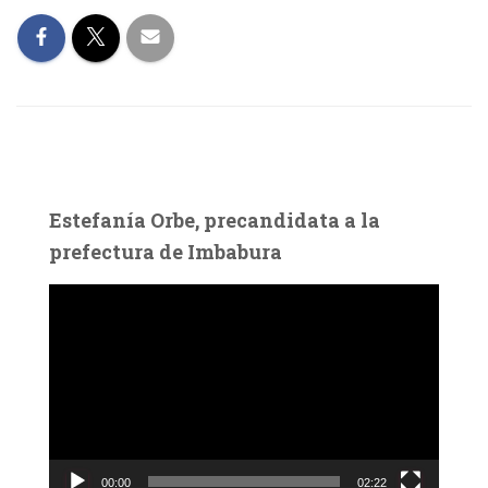
Estefanía Orbe, precandidata a la
prefectura de Imbabura
R
e
p
r
o
d
u
c
00:00
02:22
t