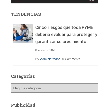
o
r
TENDENCIAS
d
e
v
Cinco riesgos que toda PYME
í
debería evaluar para proteger y
d
garantizar su crecimiento
e
o
8 agosto, 2026
By
Administrador
|
0 Comments
Categorías
C
a
t
e
Publicidad
g