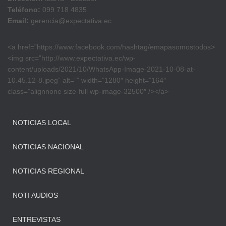
Teléfono:
099 718 4835
Email:
gerencia@expectativa.ec
<a href=”https://www.facebook.com/hashtag/emapasomostodos>
<img src=”http://www.expectativa.ec/wp-
content/uploads/2021/10/WhatsApp-Image-2021-10-08-at-
10.45.12-8.jpeg” alt=”” width=”1280″ height=”164″
class=”alignnone size-full wp-image-32500″ /></a>
NOTICIAS LOCAL
NOTICIAS NACIONAL
NOTICIAS REGIONAL
NOTI AUDIOS
ENTREVISTAS