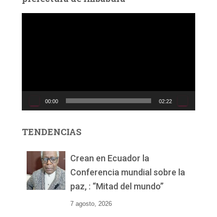
R
e
p
r
o
d
u
c
00:00
02:22
t
o
r
TENDENCIAS
d
e
v
Crean en Ecuador la
í
Conferencia mundial sobre la
d
paz, : “Mitad del mundo”
e
o
7 agosto, 2026