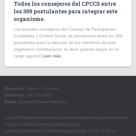
Todos los consejeros del CPCCS entre
los 309 postulantes para integrar este
organismo.
Los actuales consejeros del Consejo de Participación
Ciudadana y Control Social, se encuentran entre los 309
postulantes para la elección de los miembros de este
organismo constitucional, es decir quieren seguir en el
cargo algunos
Leer más
Dirección:
Ibarra - Ecuador
Teléfono:
099 718 4835
Email:
gerencia@expectativa.ec
<a href=”https://www.facebook.com/hashtag/emapasomostodos>
<img src=”http://www.expectativa.ec/wp-
content/uploads/2021/10/WhatsApp-Image-2021-10-08-at-