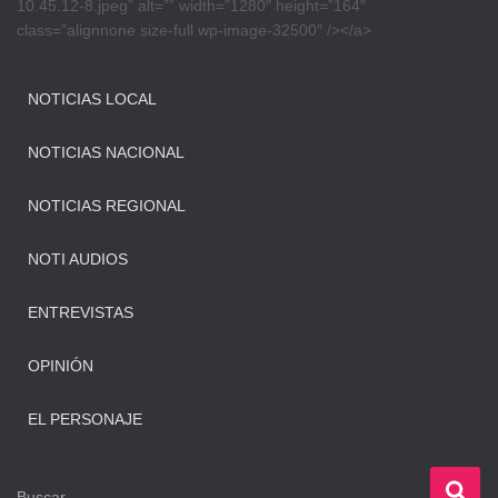
10.45.12-8.jpeg” alt=”” width=”1280″ height=”164″
class=”alignnone size-full wp-image-32500″ /></a>
NOTICIAS LOCAL
NOTICIAS NACIONAL
NOTICIAS REGIONAL
NOTI AUDIOS
ENTREVISTAS
OPINIÓN
EL PERSONAJE
B
Buscar …