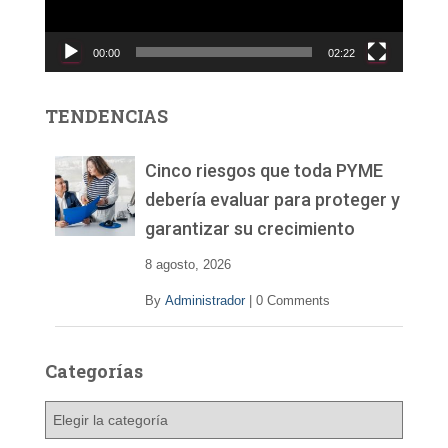
u
c
00:00
02:22
t
o
r
TENDENCIAS
d
e
v
Cinco riesgos que toda PYME
í
debería evaluar para proteger y
d
garantizar su crecimiento
e
o
8 agosto, 2026
By
Administrador
|
0 Comments
Categorías
C
a