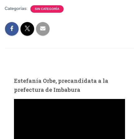
Categorías:
SIN CATEGORÍA
Estefanía Orbe, precandidata a la
prefectura de Imbabura
R
e
p
r
o
d