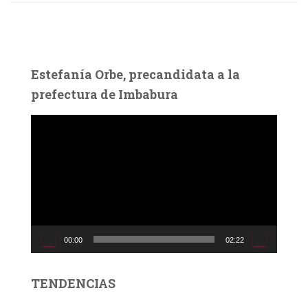
Estefanía Orbe, precandidata a la
prefectura de Imbabura
R
e
p
r
o
d
u
c
00:00
02:22
t
o
r
TENDENCIAS
d
e