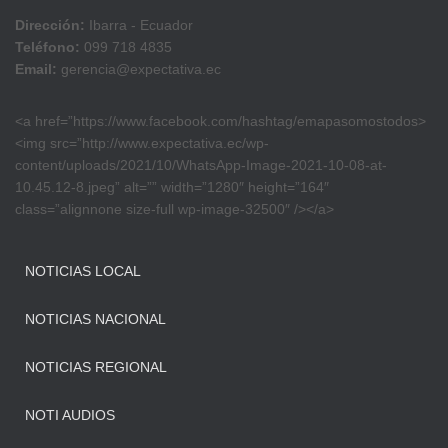
Dirección:
Ibarra - Ecuador
Teléfono:
099 718 4835
Email:
gerencia@expectativa.ec
<a href=”https://www.facebook.com/hashtag/emapasomostodos>
<img src=”http://www.expectativa.ec/wp-
content/uploads/2021/10/WhatsApp-Image-2021-10-08-at-
10.45.12-8.jpeg” alt=”” width=”1280″ height=”164″
class=”alignnone size-full wp-image-32500″ /></a>
NOTICIAS LOCAL
NOTICIAS NACIONAL
NOTICIAS REGIONAL
NOTI AUDIOS