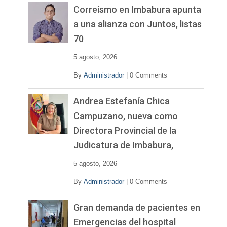
v
Correísmo en Imbabura apunta
í
a una alianza con Juntos, listas
d
70
e
o
5 agosto, 2026
By
Administrador
|
0 Comments
Andrea Estefanía Chica
Campuzano, nueva como
Directora Provincial de la
Judicatura de Imbabura,
5 agosto, 2026
By
Administrador
|
0 Comments
Gran demanda de pacientes en
Emergencias del hospital