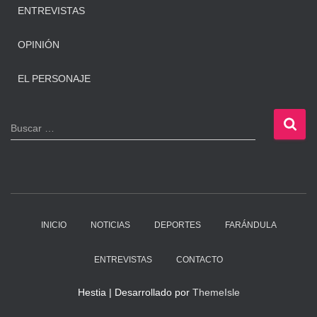
ENTREVISTAS
OPINIÓN
EL PERSONAJE
B
Buscar …
u
s
c
a
r
:
INICIO
NOTICIAS
DEPORTES
FARÁNDULA
ENTREVISTAS
CONTACTO
Hestia | Desarrollado por
ThemeIsle