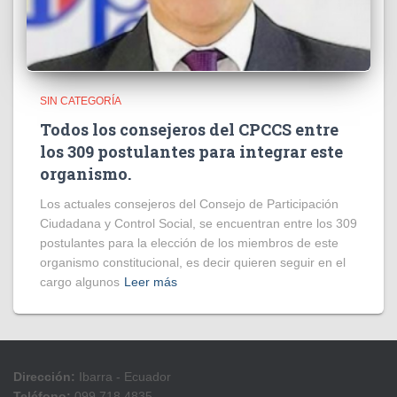
SIN CATEGORÍA
Todos los consejeros del CPCCS entre
los 309 postulantes para integrar este
organismo.
Los actuales consejeros del Consejo de Participación
Ciudadana y Control Social, se encuentran entre los 309
postulantes para la elección de los miembros de este
organismo constitucional, es decir quieren seguir en el
cargo algunos
Leer más
Dirección:
Ibarra - Ecuador
Teléfono:
099 718 4835