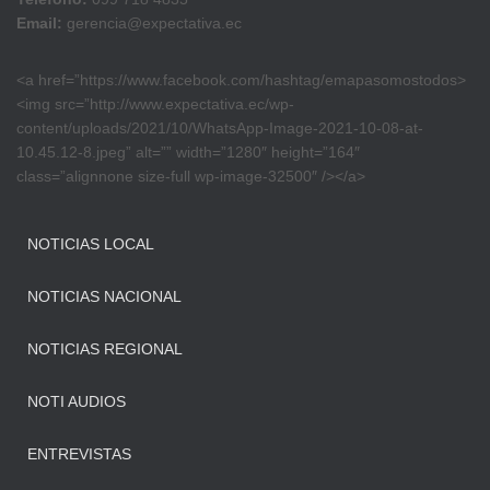
Email:
gerencia@expectativa.ec
<a href=”https://www.facebook.com/hashtag/emapasomostodos>
<img src=”http://www.expectativa.ec/wp-
content/uploads/2021/10/WhatsApp-Image-2021-10-08-at-
10.45.12-8.jpeg” alt=”” width=”1280″ height=”164″
class=”alignnone size-full wp-image-32500″ /></a>
NOTICIAS LOCAL
NOTICIAS NACIONAL
NOTICIAS REGIONAL
NOTI AUDIOS
ENTREVISTAS