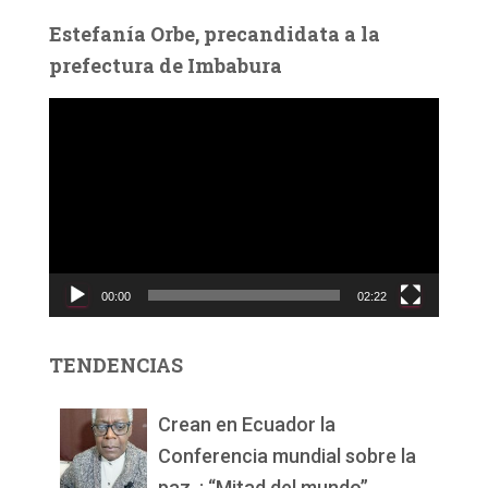
Estefanía Orbe, precandidata a la
prefectura de Imbabura
R
e
p
r
o
d
u
c
00:00
02:22
t
o
r
TENDENCIAS
d
e
v
Crean en Ecuador la
í
Conferencia mundial sobre la
d
paz, : “Mitad del mundo”