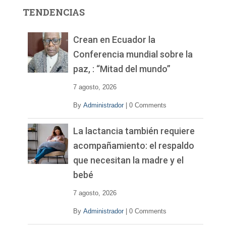
r
TENDENCIAS
d
e
v
Crean en Ecuador la
í
Conferencia mundial sobre la
d
paz, : “Mitad del mundo”
e
o
7 agosto, 2026
By
Administrador
|
0 Comments
La lactancia también requiere
acompañamiento: el respaldo
que necesitan la madre y el
bebé
7 agosto, 2026
By
Administrador
|
0 Comments