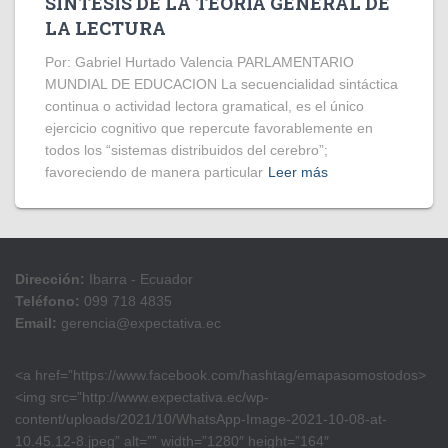
SINTESIS DE LA TEORIA GENERAL DE
LA LECTURA
Por: Gabriel Hurtado Valencia PARLAMENTARIO
MUNDIAL DE EDUCACION La secuencialidad sintáctica
continua o actividad lectora gramatical, es el único
ejercicio cognitivo que repercute favorablemente en
todos los “sistemas distribuidos del cerebro”;
favoreciendo de manera particular
Leer más
Dirección:
Ibarra - Ecuador
Teléfono:
099 718 4835
Email:
gerencia@expectativa.ec
<a href=”https://www.facebook.com/hashtag/emapasomostodos>
<img src=”http://www.expectativa.ec/wp-
content/uploads/2021/10/WhatsApp-Image-2021-10-08-at-
10.45.12-8.jpeg” alt=”” width=”1280″ height=”164″