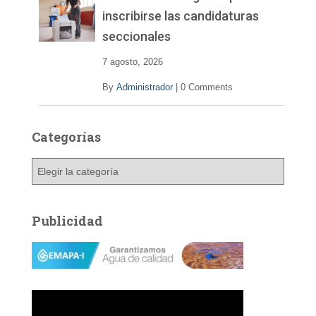
inscribirse las candidaturas
seccionales
7 agosto, 2026
By
Administrador
|
0 Comments
Categorías
C
a
t
e
Publicidad
g
o
r
í
a
s