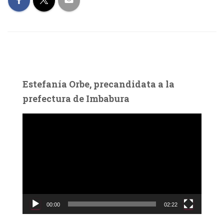
Estefanía Orbe, precandidata a la
prefectura de Imbabura
R
e
p
r
o
d
u
c
00:00
02:22
t
o