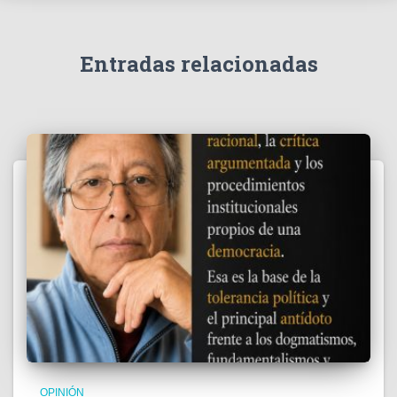
í
d
e
Entradas relacionadas
o
OPINIÓN