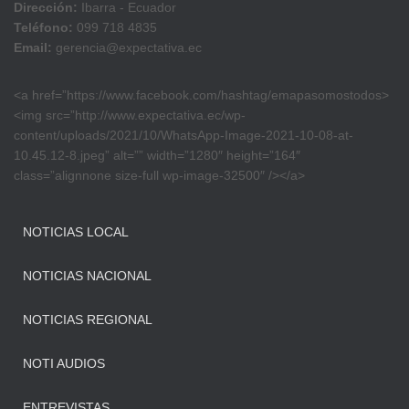
Dirección:
Ibarra - Ecuador
Teléfono:
099 718 4835
Email:
gerencia@expectativa.ec
<a href=”https://www.facebook.com/hashtag/emapasomostodos>
<img src=”http://www.expectativa.ec/wp-
content/uploads/2021/10/WhatsApp-Image-2021-10-08-at-
10.45.12-8.jpeg” alt=”” width=”1280″ height=”164″
class=”alignnone size-full wp-image-32500″ /></a>
NOTICIAS LOCAL
NOTICIAS NACIONAL
NOTICIAS REGIONAL
NOTI AUDIOS
ENTREVISTAS