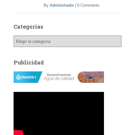
By
Administrador
|
0 Comments
Categorías
C
a
t
e
Publicidad
g
o
r
í
a
s