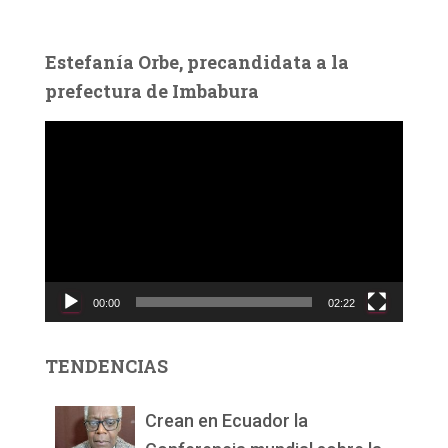
Estefanía Orbe, precandidata a la
prefectura de Imbabura
R
e
p
r
o
d
u
c
00:00
02:22
t
o
r
TENDENCIAS
d
e
v
Crean en Ecuador la
í