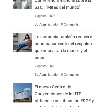
Conferencia mundial sobre la
d
paz, : “Mitad del mundo”
e
o
7 agosto, 2026
By
Administrador
|
0 Comments
La lactancia también requiere
acompañamiento: el respaldo
que necesitan la madre y el
bebé
7 agosto, 2026
By
Administrador
|
0 Comments
El nuevo Centro de
Convenciones de la UTPL
obtiene la certificación EDGE y