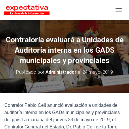
CAMB
Contraloría evaluará a Unidades de
Auditoría interna en los GADS
municipales y provinciales
Publicado por
Administrador
el
24 mayo, 2019
Contralor Pablo Celi anunció evaluación a unidades de
auditoría interna en los GADs municipales y provinciales
del país La mañana del jueves 23 de mayo de 2019, el
Contralor General del Estado, Dr. Pablo Celi de la Torre,