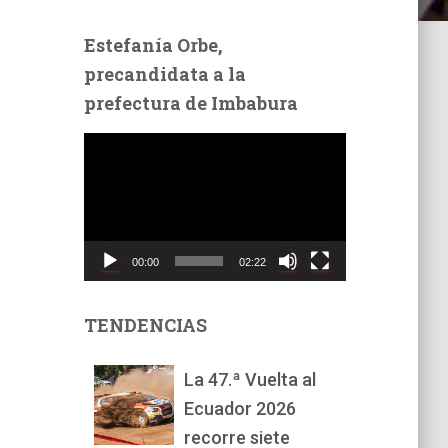
Estefanía Orbe,
precandidata a la
prefectura de Imbabura
R
e
p
r
o
d
00:00
02:22
u
c
t
TENDENCIAS
o
r
La 47.ª Vuelta al
d
Ecuador 2026
e
v
recorre siete