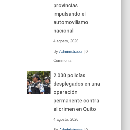
í
provincias
d
impulsando el
e
o
automovilismo
nacional
4 agosto, 2026
By
Administrador
|
0
Comments
2.000 policías
desplegados en una
operación
permanente contra
el crimen en Quito
4 agosto, 2026
By
Administrador
|
0