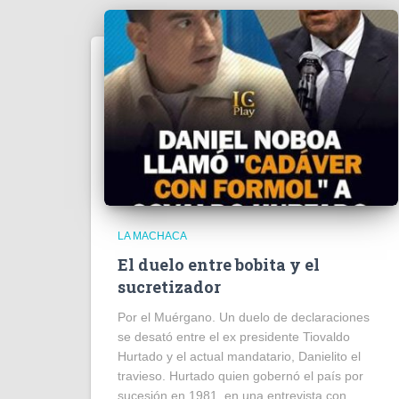
LA MACHACA
El duelo entre bobita y el
sucretizador
Por el Muérgano. Un duelo de declaraciones
se desató entre el ex presidente Tiovaldo
Hurtado y el actual mandatario, Danielito el
travieso. Hurtado quien gobernó el país por
sucesión en 1981, en una entrevista con