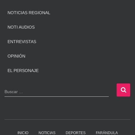
NOTICIAS REGIONAL
NOTI AUDIOS
ENTREVISTAS
OPINIÓN
EL PERSONAJE
B
Buscar …
u
s
c
a
r
:
INICIO
NOTICIAS
DEPORTES
FARÁNDULA