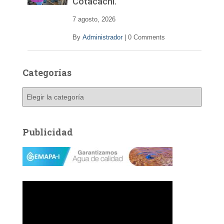
Cotacachi.
7 agosto, 2026
By
Administrador
|
0 Comments
Categorías
C
a
t
e
Publicidad
g
o
r
í
a
s