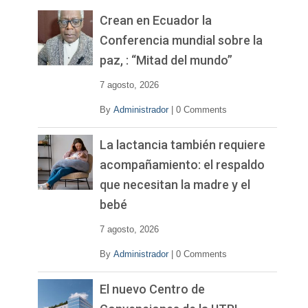
e
v
Crean en Ecuador la
í
Conferencia mundial sobre la
d
paz, : “Mitad del mundo”
e
o
7 agosto, 2026
By
Administrador
|
0 Comments
La lactancia también requiere
acompañamiento: el respaldo
que necesitan la madre y el
bebé
7 agosto, 2026
By
Administrador
|
0 Comments
El nuevo Centro de