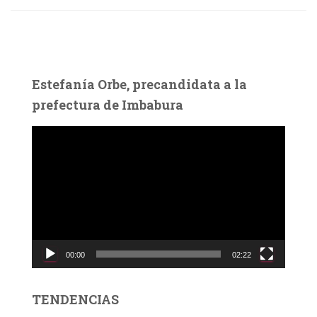
Estefanía Orbe, precandidata a la
prefectura de Imbabura
R
e
p
r
o
d
u
c
00:00
02:22
t
o
r
TENDENCIAS
d