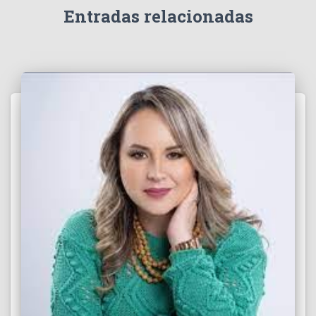
e
Entradas relacionadas
o