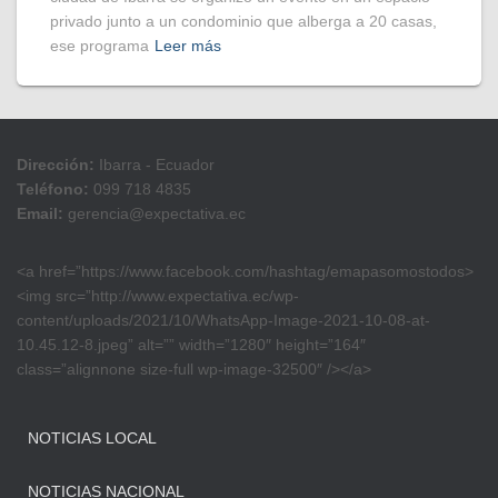
privado junto a un condominio que alberga a 20 casas,
ese programa
Leer más
Dirección:
Ibarra - Ecuador
Teléfono:
099 718 4835
Email:
gerencia@expectativa.ec
<a href=”https://www.facebook.com/hashtag/emapasomostodos>
<img src=”http://www.expectativa.ec/wp-
content/uploads/2021/10/WhatsApp-Image-2021-10-08-at-
10.45.12-8.jpeg” alt=”” width=”1280″ height=”164″
class=”alignnone size-full wp-image-32500″ /></a>
NOTICIAS LOCAL
NOTICIAS NACIONAL