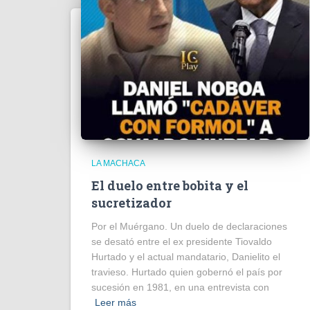
LA MACHACA
El duelo entre bobita y el
sucretizador
Por el Muérgano. Un duelo de declaraciones
se desató entre el ex presidente Tiovaldo
Hurtado y el actual mandatario, Danielito el
travieso. Hurtado quien gobernó el país por
sucesión en 1981, en una entrevista con
Leer más