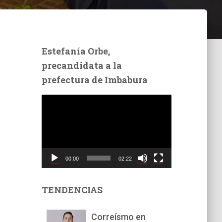
Estefanía Orbe,
precandidata a la
prefectura de Imbabura
R
e
p
r
o
d
00:00
02:22
u
c
t
TENDENCIAS
o
r
Correísmo en
d