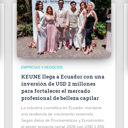
EMPRESAS Y NEGOCIOS
KEUNE llega a Ecuador con una
inversión de USD 2 millones
para fortalecer el mercado
profesional de belleza capilar
La industria cosmética en Ecuador mantiene
una tendencia de crecimiento sostenido.
Según datos de Procosméticos y Euromonitor,
el sector proyecta cerrar 2026 con USD 1.656