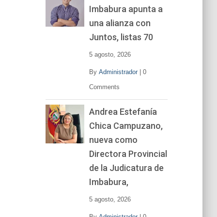
Imbabura apunta a
e
v
una alianza con
í
Juntos, listas 70
d
e
5 agosto, 2026
o
By
Administrador
|
0
Comments
Andrea Estefanía
Chica Campuzano,
nueva como
Directora Provincial
de la Judicatura de
Imbabura,
5 agosto, 2026
By
Administrador
|
0