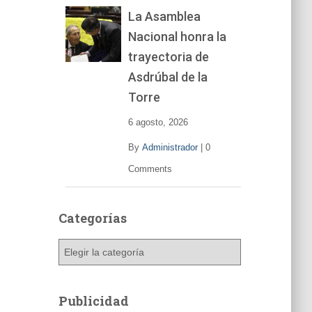
La Asamblea
Nacional honra la
trayectoria de
Asdrúbal de la
Torre
6 agosto, 2026
By
Administrador
|
0
Comments
Categorías
C
a
t
e
Publicidad
g