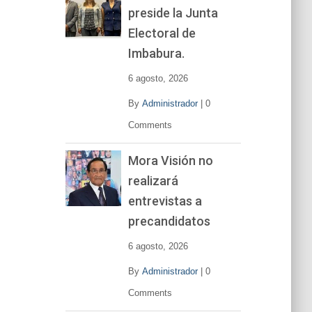
preside la Junta
e
v
Electoral de
í
Imbabura.
d
e
6 agosto, 2026
o
By
Administrador
|
0
Comments
Mora Visión no
realizará
entrevistas a
precandidatos
6 agosto, 2026
By
Administrador
|
0
Comments