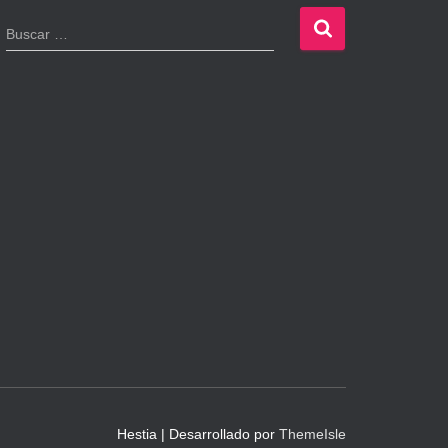
B
Buscar …
u
s
c
a
r
:
Hestia | Desarrollado por
ThemeIsle