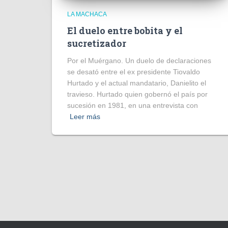
LA MACHACA
El duelo entre bobita y el
sucretizador
Por el Muérgano. Un duelo de declaraciones
se desató entre el ex presidente Tiovaldo
Hurtado y el actual mandatario, Danielito el
travieso. Hurtado quien gobernó el país por
sucesión en 1981, en una entrevista con
Leer más