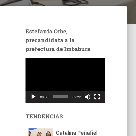
Estefanía Orbe,
precandidata a la
prefectura de Imbabura
R
e
p
r
o
d
00:00
02:22
u
c
t
TENDENCIAS
o
r
Catalina Peñafiel
d