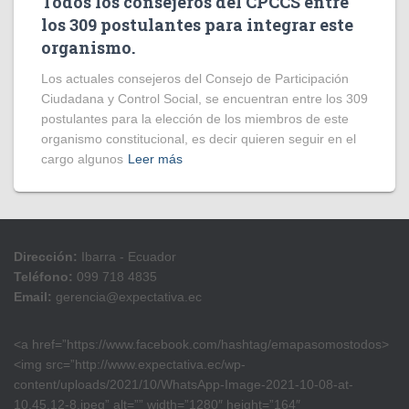
Todos los consejeros del CPCCS entre
los 309 postulantes para integrar este
organismo.
Los actuales consejeros del Consejo de Participación
Ciudadana y Control Social, se encuentran entre los 309
postulantes para la elección de los miembros de este
organismo constitucional, es decir quieren seguir en el
cargo algunos
Leer más
Dirección:
Ibarra - Ecuador
Teléfono:
099 718 4835
Email:
gerencia@expectativa.ec
<a href=”https://www.facebook.com/hashtag/emapasomostodos>
<img src=”http://www.expectativa.ec/wp-
content/uploads/2021/10/WhatsApp-Image-2021-10-08-at-
10.45.12-8.jpeg” alt=”” width=”1280″ height=”164″