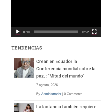
p
r
o
d
u
c
00:00
02:22
t
o
r
TENDENCIAS
d
e
v
Crean en Ecuador la
í
Conferencia mundial sobre la
d
paz, : “Mitad del mundo”
e
o
7 agosto, 2026
By
Administrador
|
0 Comments
La lactancia también requiere