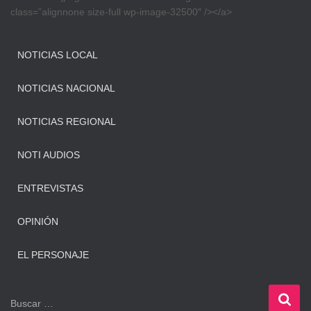
class=”alignnone size-full wp-image-32500″ /></a>
NOTICIAS LOCAL
NOTICIAS NACIONAL
NOTICIAS REGIONAL
NOTI AUDIOS
ENTREVISTAS
OPINIÓN
EL PERSONAJE
B
Buscar …