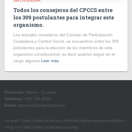
SIN CATEGORÍA
Todos los consejeros del CPCCS entre
los 309 postulantes para integrar este
organismo.
Los actuales consejeros del Consejo de Participación
Ciudadana y Control Social, se encuentran entre los 309
postulantes para la elección de los miembros de este
organismo constitucional, es decir quieren seguir en el
cargo algunos
Leer más
Dirección:
Ibarra - Ecuador
Teléfono:
099 718 4835
Email:
gerencia@expectativa.ec
<a href=”https://www.facebook.com/hashtag/emapasomostodos>
<img src=”http://www.expectativa.ec/wp-