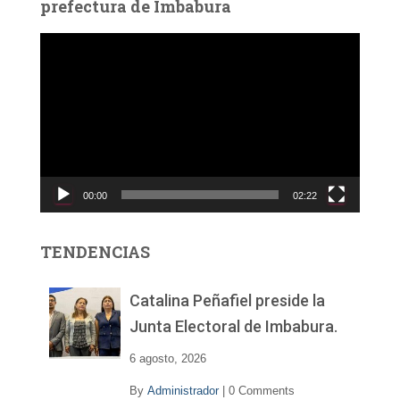
prefectura de Imbabura
R
e
p
r
o
d
u
c
00:00
02:22
t
o
r
TENDENCIAS
d
e
v
Catalina Peñafiel preside la
í
Junta Electoral de Imbabura.
d
e
6 agosto, 2026
o
By
Administrador
|
0 Comments