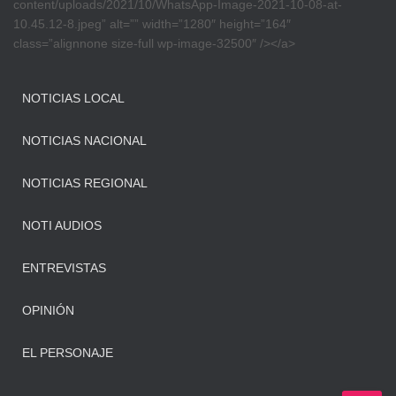
content/uploads/2021/10/WhatsApp-Image-2021-10-08-at-
10.45.12-8.jpeg” alt=”” width=”1280″ height=”164″
class=”alignnone size-full wp-image-32500″ /></a>
NOTICIAS LOCAL
NOTICIAS NACIONAL
NOTICIAS REGIONAL
NOTI AUDIOS
ENTREVISTAS
OPINIÓN
EL PERSONAJE