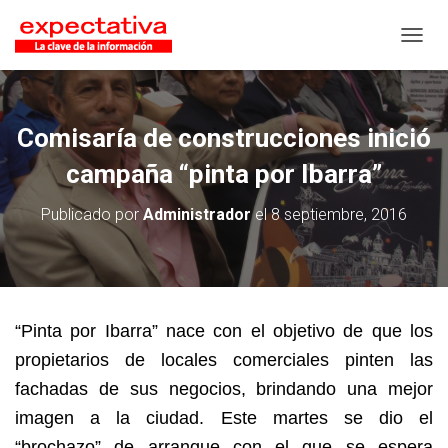
CAMB
Comisaría de construcciones inició
campaña “pinta por Ibarra”
Publicado por
Administrador
el
8 septiembre, 2016
“Pinta por Ibarra” nace con el objetivo de que los
propietarios de locales comerciales pinten las
fachadas de sus negocios, brindando una mejor
imagen a la ciudad. Este martes se dio el
“brochazo” de arranque con el que se espera