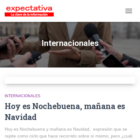
CAMB
Internacionales
INTERNACIONALES
Hoy es Nochebuena, mañana es
Navidad
Hoy es Nochebuena y mañana es Navidad, expresión que se
repite como ciclo que hace recorrido sobre sí mismo, pero ¿cuál