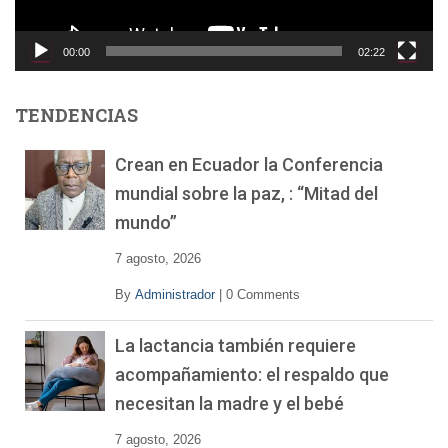
c
t
o
00:00
02:22
r
d
e
TENDENCIAS
v
í
Crean en Ecuador la Conferencia
d
mundial sobre la paz, : “Mitad del
e
o
mundo”
7 agosto, 2026
By
Administrador
|
0 Comments
La lactancia también requiere
acompañamiento: el respaldo que
necesitan la madre y el bebé
7 agosto, 2026