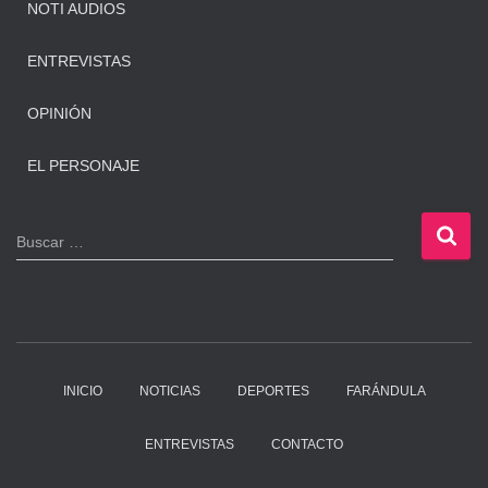
NOTI AUDIOS
ENTREVISTAS
OPINIÓN
EL PERSONAJE
B
Buscar …
u
s
c
a
r
:
INICIO
NOTICIAS
DEPORTES
FARÁNDULA
ENTREVISTAS
CONTACTO