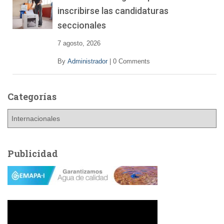
inscribirse las candidaturas
seccionales
7 agosto, 2026
By
Administrador
|
0 Comments
Categorías
C
a
t
e
Publicidad
g
o
r
í
a
s