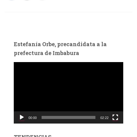
Estefanía Orbe, precandidata a la
prefectura de Imbabura
R
e
p
r
o
d
u
c
00:00
02:22
t
o
r