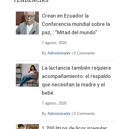
TENDENCIAS
d
e
v
Crean en Ecuador la
í
Conferencia mundial sobre la
d
paz, : “Mitad del mundo”
e
o
7 agosto, 2026
By
Administrador
|
0 Comments
La lactancia también requiere
acompañamiento: el respaldo
que necesitan la madre y el
bebé
7 agosto, 2026
By
Administrador
|
0 Comments
1.700 litros de licor irregular