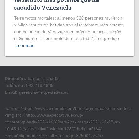
sacudido Venezuela
Terremotos mortales: al menos 920 personas murieron
y miles resultaron heridas tras el terremoto más potente
que ha sacudido Venezuela en más de un siglo, según
el Gobierno. El terremoto de magnitud 7,5 se produjo
Leer más
Dirección:
Ibarra - Ecuador
Teléfono:
099 718 4835
Email:
gerencia@expectativa.ec
<a href=”https://www.facebook.com/hashtag/emapasomostodos>
<img src=”http://www.expectativa.ec/wp-
content/uploads/2021/10/WhatsApp-Image-2021-10-08-at-
10.45.12-8.jpeg” alt=”” width=”1280″ height=”164″
class=”alignnone size-full wp-image-32500″ /></a>