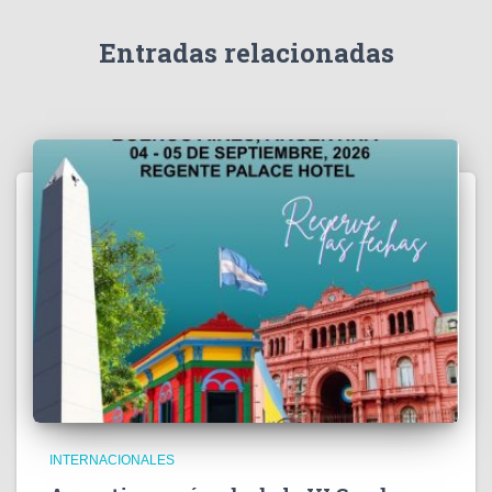
d
e
Entradas relacionadas
o
INTERNACIONALES