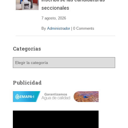
seccionales
7 agosto, 2026
By
Administrador
|
0 Comments
Categorías
C
a
t
e
Publicidad
g
o
r
í
a
s