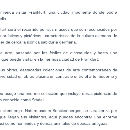
ienda visitar Frankfurt, una ciudad imponente donde podrá
ella.
kfurt será el recorrido por sus museos que son reconocidos por
artísticas y pictóricas –característico de la cultura alemana- le
ocer de cerca la icónica sabiduría germana.
 arte, pasando por los fósiles de dinosaurios y hasta uno
 que puede visitar en la hermosa ciudad de Frankfurt:
sus obras, destacadas colecciones de arte contemporáneo de
diversidad en obras plasma un contraste entre el arte moderno y
seo acoge una enorme colección que incluye obras pictóricas de
 es conocido como Städel.
enckenberg o Naturmuseum Senckenberges, se caracteriza por
 que llegan sus visitantes, aquí puedes encontrar una enorme
, así como homínidos y demás animales de épocas antiguas.