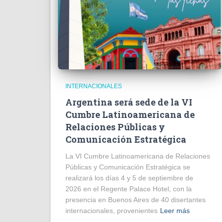
INTERNACIONALES
Argentina será sede de la VI
Cumbre Latinoamericana de
Relaciones Públicas y
Comunicación Estratégica
La VI Cumbre Latinoamericana de Relaciones
Públicas y Comunicación Estratégica se
realizará los días 4 y 5 de septiembre de
2026 en el Regente Palace Hotel, con la
presencia en Buenos Aires de 40 disertantes
internacionales, provenientes
Leer más