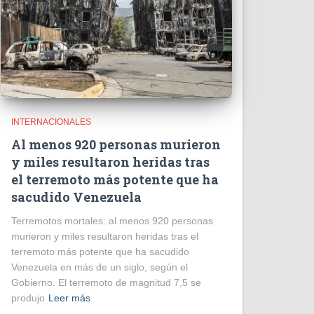
INTERNACIONALES
Al menos 920 personas murieron
y miles resultaron heridas tras
el terremoto más potente que ha
sacudido Venezuela
Terremotos mortales: al menos 920 personas
murieron y miles resultaron heridas tras el
terremoto más potente que ha sacudido
Venezuela en más de un siglo, según el
Gobierno. El terremoto de magnitud 7,5 se
produjo
Leer más