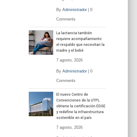
í
d
By
Administrador
|
0
e
Comments
o
La lactancia también
requiere acompañamiento:
el respaldo que necesitan la
madre y el bebé
7 agosto, 2026
By
Administrador
|
0
Comments
El nuevo Centro de
Convenciones de la UTPL
obtiene la certificación EDGE
y redefine la infraestructura
sostenible en el país
7 agosto, 2026