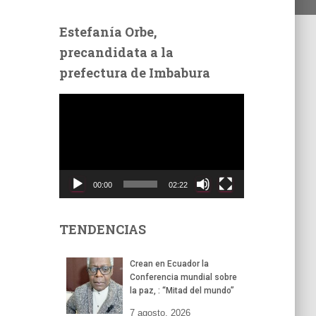
Estefanía Orbe,
precandidata a la
prefectura de Imbabura
R
e
p
r
o
d
00:00
02:22
u
c
t
TENDENCIAS
o
r
Crean en Ecuador la
d
Conferencia mundial sobre
e
la paz, : “Mitad del mundo”
v
7 agosto, 2026