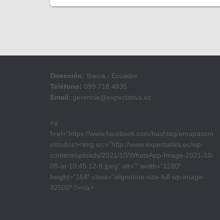
Dirección:
Ibarra - Ecuador
Teléfono:
099 718 4835
Email:
gerencia@expectativa.ec
<a
href=”https://www.facebook.com/hashtag/emapasom
ostodos><img src=”http://www.expectativa.ec/wp-
content/uploads/2021/10/WhatsApp-Image-2021-10-
08-at-10.45.12-8.jpeg” alt=”” width=”1280″
height=”164″ class=”alignnone size-full wp-image-
32500″ /></a>