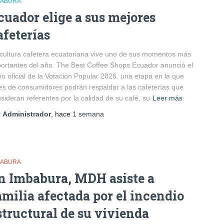
BABURA
cuador elige a sus mejores
afeterías
cultura cafetera ecuatoriana vive uno de sus momentos más
ortantes del año. The Best Coffee Shops Ecuador anunció el
cio oficial de la Votación Popular 2026, una etapa en la que
es de consumidores podrán respaldar a las cafeterías que
sideran referentes por la calidad de su café, su
Leer más
r
Administrador
, hace
1 semana
BABURA
n Imbabura, MDH asiste a
amilia afectada por el incendio
structural de su vivienda