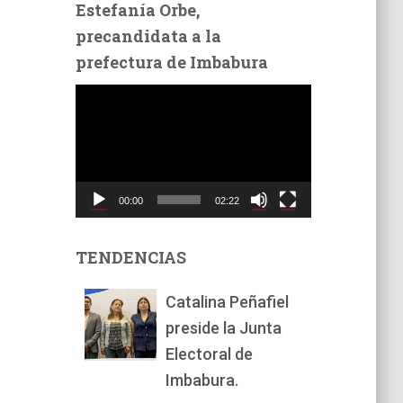
Estefanía Orbe,
precandidata a la
prefectura de Imbabura
R
e
p
r
o
d
00:00
02:22
u
c
t
TENDENCIAS
o
r
Catalina Peñafiel
d
preside la Junta
e
v
Electoral de
í
Imbabura.
d