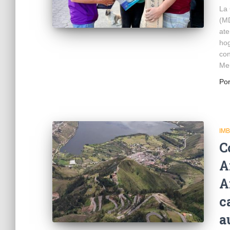
La 
(MD
ate
hog
con
Me
Po
IM
C
A
A
c
a