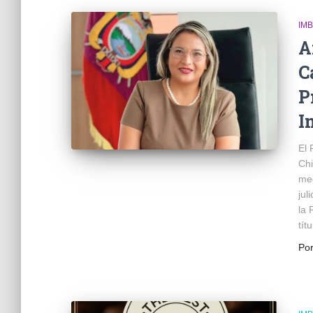
IM
A
C
P
I
El 
Chi
med
jul
la 
títu
Po