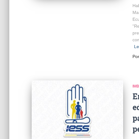
Hab
Mar
Ecu
“Re
pre
com
Le
Po
IM
E
e
p
p