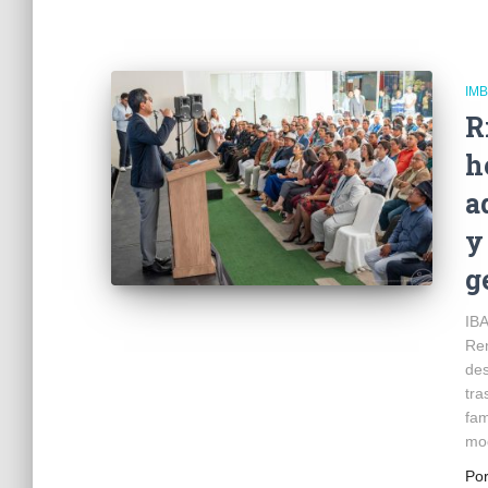
IM
R
h
a
y
g
IBA
Ren
des
tra
fam
mod
Po