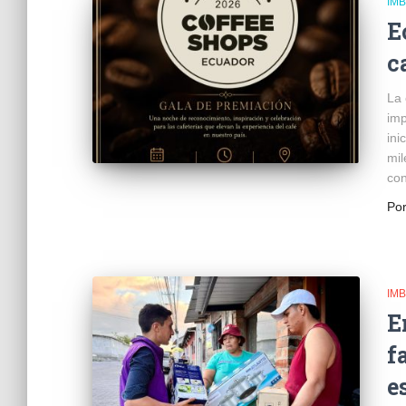
IM
E
c
La 
imp
ini
mil
con
Po
IM
E
f
e