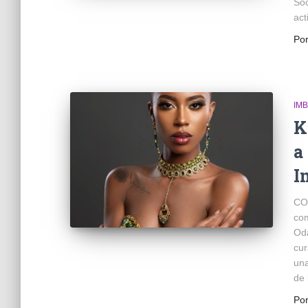
Soc
act
Po
IM
K
a
I
CO
com
Oda
cur
una
de 
Po