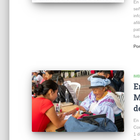
En 
señ
inf
afi
pat
fue
Po
IM
E
M
d
En 
Con
1 d