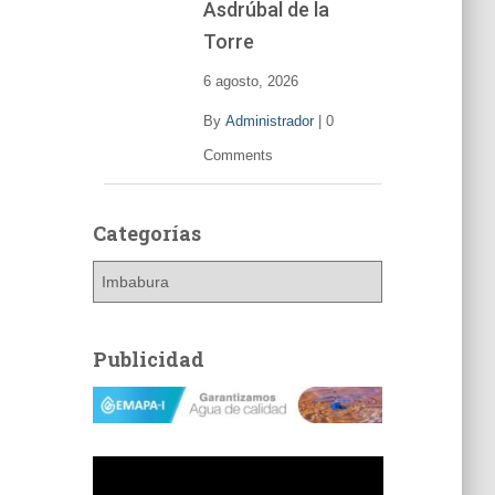
Asdrúbal de la
Torre
6 agosto, 2026
By
Administrador
|
0
Comments
Categorías
C
a
t
e
Publicidad
g
o
r
í
a
s